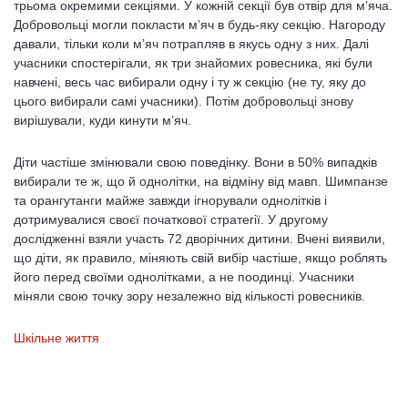
трьома окремими секціями. У кожній секції був отвір для м’яча.
Добровольці могли покласти м’яч в будь-яку секцію. Нагороду
давали, тільки коли м’яч потрапляв в якусь одну з них. Далі
учасники спостерігали, як три знайомих ровесника, які були
навчені, весь час вибирали одну і ту ж секцію (не ту, яку до
цього вибирали самі учасники). Потім добровольці знову
вирішували, куди кинути м’яч.
Діти частіше змінювали свою поведінку. Вони в 50% випадків
вибирали те ж, що й однолітки, на відміну від мавп. Шимпанзе
та орангутанги майже завжди ігнорували однолітків і
дотримувалися своєї початкової стратегії. У другому
дослідженні взяли участь 72 дворічних дитини. Вчені виявили,
що діти, як правило, міняють свій вибір частіше, якщо роблять
його перед своїми однолітками, а не поодинці. Учасники
міняли свою точку зору незалежно від кількості ровесників.
Шкільне життя