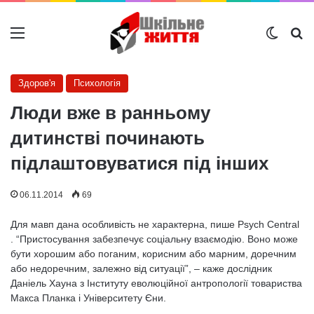
Меню
Switch
Ш
Здоров'я
Психологія
Люди вже в ранньому
дитинстві починають
підлаштовуватися під інших
06.11.2014
69
Для мавп дана особливість не характерна, пише Psych Central
. “Пристосування забезпечує соціальну взаємодію. Воно може
бути хорошим або поганим, корисним або марним, доречним
або недоречним, залежно від ситуації”, – каже дослідник
Даніель Хауна з Інституту еволюційної антропології товариства
Макса Планка і Університету Єни.