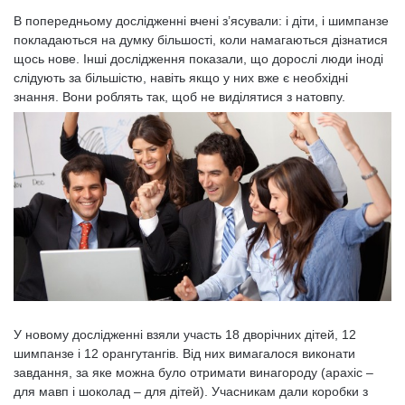
В попередньому дослідженні вчені з’ясували: і діти, і шимпанзе
покладаються на думку більшості, коли намагаються дізнатися
щось нове. Інші дослідження показали, що дорослі люди іноді
слідують за більшістю, навіть якщо у них вже є необхідні
знання. Вони роблять так, щоб не виділятися з натовпу.
У новому дослідженні взяли участь 18 дворічних дітей, 12
шимпанзе і 12 орангутангів. Від них вимагалося виконати
завдання, за яке можна було отримати винагороду (арахіс –
для мавп і шоколад – для дітей). Учасникам дали коробки з