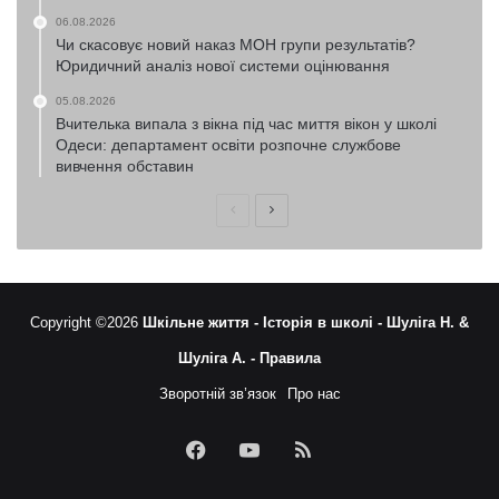
06.08.2026
Чи скасовує новий наказ МОН групи результатів?
Юридичний аналіз нової системи оцінювання
05.08.2026
Вчителька випала з вікна під час миття вікон у школі
Одеси: департамент освіти розпочне службове
вивчення обставин
Попередня
Наступна
сторінка
сторінка
Copyright ©2026
Шкільне життя -
Історія в школі -
Шуліга Н. &
Шуліга А. -
Правила
Зворотній зв’язок
Про нас
Facebook
YouTube
RSS