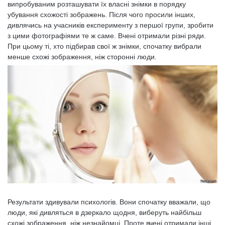
випробуваним розташувати їх власні знімки в порядку
убування схожості зображень. Після чого просили інших,
дивлячись на учасників експерименту з першої групи, зробити
з цими фотографіями те ж саме. Вчені отримали різні ряди.
При цьому ті, хто підбирав свої ж знімки, спочатку вибрали
менше схожі зображення, ніж сторонні люди.
Результати здивували психологів. Вони спочатку вважали, що
люди, які дивляться в дзеркало щодня, виберуть найбільш
схожі зображення, ніж незнайомці. Проте вчені отримали інші