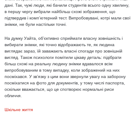
дані. Так, чужі люди, які бачили студентів всього одну хвилину,
в першу чергу вибрали найбільш схожі зображення, що
підтвердив і комп’ютерний тест. Випробовувані, котрі мали свої
знімки, не були настільки точні.
На думку Уайта, об’єктивно сприймати власну зовнішність і
вибирати знімки, які точно відображають те, як людина
виглядає зараз, їй заважають власні спогади про зовнішній
вигляд. Також психологи помітили цікаву деталь: підібрати
більш схожі на реальну людину знімки вдавалося всім
випробовуваним в тому випадку, коли зображений на них
посміхався. У зв’язку з цим вони звернули увагу на заборону
посміхатися на фото для документів, у тому числі паспорта,
оскільки вважається, що це спотворює нормальні риси
обличчя.
Шкільне життя