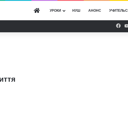
ГОЛОВНА
УРОКИ
НУШ
АНОНС
УЧИТЕЛЬС
Fac
иття