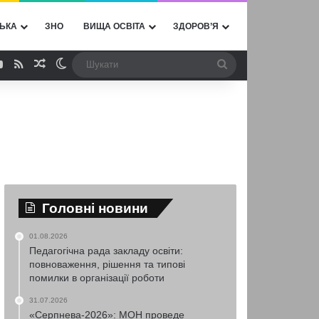
ЬКА
ЗНО
ВИЩА ОСВІТА
ЗДОРОВ’Я
ebook
YouTube
RSS
Випадкова стаття
Switch skin
Шукати
Головні новини
01.08.2026
Педагогічна рада закладу освіти:
повноваження, рішення та типові
помилки в організації роботи
31.07.2026
«Серпнева-2026»: МОН проведе