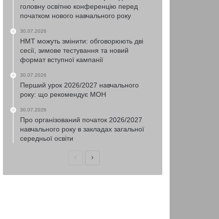
головну освітню конференцію перед
початком нового навчального року
30.07.2026
НМТ можуть змінити: обговорюють дві
сесії, зимове тестування та новий
формат вступної кампанії
30.07.2026
Перший урок 2026/2027 навчального
року: що рекомендує МОН
30.07.2026
Про організований початок 2026/2027
навчального року в закладах загальної
середньої освіти
Попередня
Наступна
сторінка
сторінка