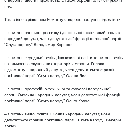
створення шести підкомітетів, а також обрали голів чотирьох із
них.
Так, згідно з рішенням Комітету створено наступні підкомітети:
– з питань раннього розвитку і дошкільної освіти, який очолив
народний депутат, член депутатської фракції політичної партії
“Слуга народу” Володимир Воронов;
– з питань середньої освіти, інклюзивної освіти та питань освіти
на тимчасово окупованих територіях України. Голова
підкомітету – народний депутат, член депутатської фракції
політичної партії “Слуга народу” Олена Лис;
– з питань професійно-технічної та фахової передвищої
освіти. Очолила народний депутат, член депутатської фракції
політичної партії “Слуга народу” Ольга Коваль;
– з питань вищої освіти. Очолив народний депутат, член
депутатської фракції політичної партії “Слуга народу” Валерій
Колюх;