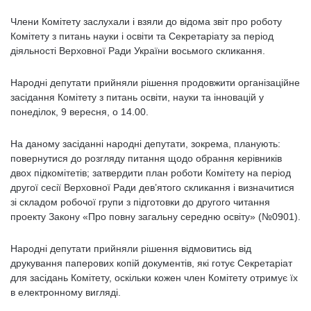
Члени Комітету заслухали і взяли до відома звіт про роботу
Комітету з питань науки і освіти та Секретаріату за період
діяльності Верховної Ради України восьмого скликання.
Народні депутати прийняли рішення продовжити організаційне
засідання Комітету з питань освіти, науки та інновацій у
понеділок, 9 вересня, о 14.00.
На даному засіданні народні депутати, зокрема, планують:
повернутися до розгляду питання щодо обрання керівників
двох підкомітетів; затвердити план роботи Комітету на період
другої сесії Верховної Ради дев’ятого скликання і визначитися
зі складом робочої групи з підготовки до другого читання
проекту Закону «Про повну загальну середню освіту» (№0901).
Народні депутати прийняли рішення відмовитись від
друкування паперових копій документів, які готує Секретаріат
для засідань Комітету, оскільки кожен член Комітету отримує їх
в електронному вигляді.