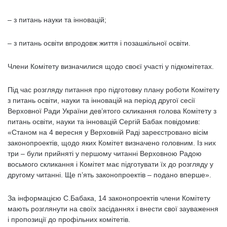
– з питань науки та інновацій;
– з питань освіти впродовж життя і позашкільної освіти.
Члени Комітету визначилися щодо своєї участі у підкомітетах.
Під час розгляду питання про підготовку плану роботи Комітету
з питань освіти, науки та інновацій на період другої сесії
Верховної Ради України дев’ятого скликання голова Комітету з
питань освіти, науки та інновацій Сергій Бабак повідомив:
«Станом на 4 вересня у Верховній Раді зареєстровано вісім
законопроектів, щодо яких Комітет визначено головним. Із них
три – були прийняті у першому читанні Верховною Радою
восьмого скликання і Комітет має підготувати їх до розгляду у
другому читанні. Ще п’ять законопроектів – подано вперше».
За інформацією С.Бабака, 14 законопроектів члени Комітету
мають розглянути на своїх засіданнях і внести свої зауваження
і пропозиції до профільних комітетів.