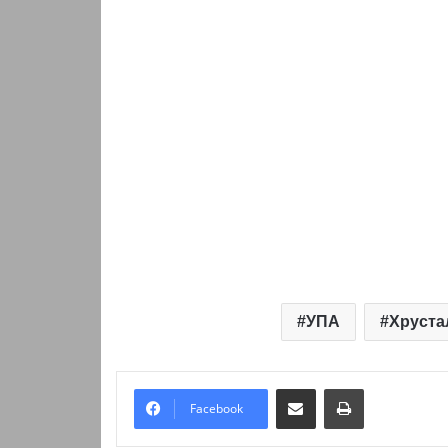
УПА
Хруста
Надіслати електронною поштою
Надрукувати
Facebook