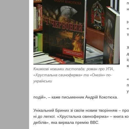
п
н
Н
«
т
Х
д
і
к
Книжкові новинки листопада: роман про УПА,
«Хрустальна свиноферма» та «Онєгін» по-
«
українськи
п
у
подій», – каже письменник Андрій Кокотюха.
Унікальний Бриних зі своїм новим творінням – прот
ні до легкої. «Хрустальна свиноферма» – книга к
дебілів», яка вирвала премію ВВС.