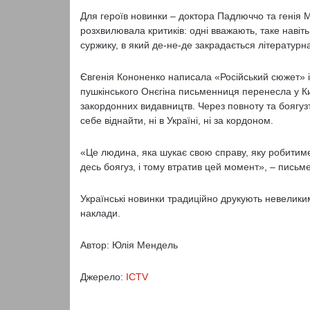
Для героїв новинки – доктора Падлюччо та генія Мі
розхвилювала критиків: одні вважають, таке навіть
суржику, в який де-не-де закрадається літературн
Євгенія Кононенко написала «Російський сюжет» і
пушкінського Онєгіна письменниця перенесла у Киї
закордонних видавництв. Через повноту та боягузт
себе віднайти, ні в Україні, ні за кордоном.
«Це людина, яка шукає свою справу, яку робитиме 
десь боягуз, і тому втратив цей момент», – письм
Українські новинки традиційно друкують невелики
наклади.
Автор: Юлія Мендель
Джерело:
ICTV