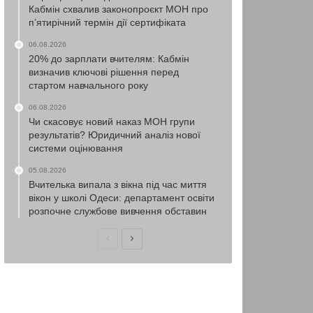
Кабмін схвалив законопроєкт МОН про
п’ятирічний термін дії сертифіката
06.08.2026
20% до зарплати вчителям: Кабмін
визначив ключові рішення перед
стартом навчального року
06.08.2026
Чи скасовує новий наказ МОН групи
результатів? Юридичний аналіз нової
системи оцінювання
05.08.2026
Вчителька випала з вікна під час миття
вікон у школі Одеси: департамент освіти
розпочне службове вивчення обставин
Попередня
Наступна
сторінка
сторінка