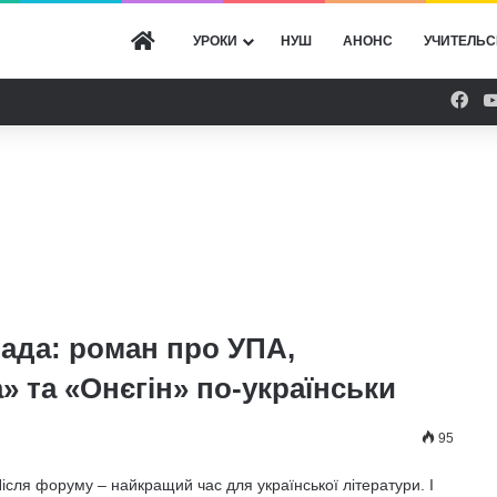
ГОЛОВНА
УРОКИ
НУШ
АНОНС
УЧИТЕЛЬС
Fac
ада: роман про УПА,
 та «Онєгін» по-українськи
95
ісля форуму – найкращий час для української літератури. І