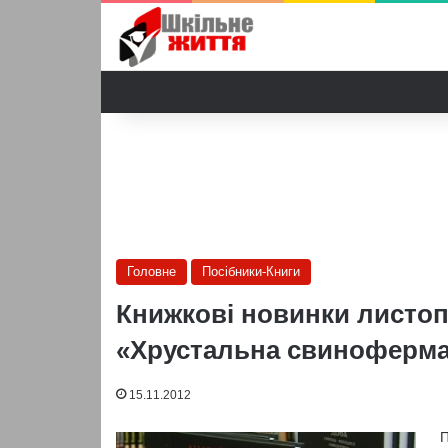
Головне
Посібники-Книги
Книжкові новинки листоп
«Хрустальна свиноферма»
15.11.2012
П