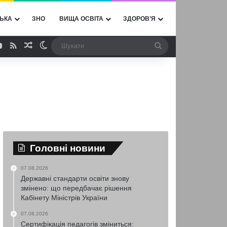
ЬКА
ЗНО
ВИЩА ОСВІТА
ЗДОРОВ’Я
ebook
YouTube
RSS
Випадкова стаття
Switch skin
Шукати
Головні новини
07.08.2026
Державні стандарти освіти знову
змінено: що передбачає рішення
Кабінету Міністрів України
07.08.2026
Сертифікація педагогів зміниться: