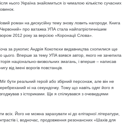
ісля нього Україна знайомиться із чималою кількістю сучасних
овинок.
овий роман на дискусійну тему знову ловить нагороди. Книга
Червоний» про ватажка УПА стала найпатріотичнішим
вором 2012 року за версією «Коронації Слова».
оча за рукопис Андрія Кокотюхи видавництва схопилися ще
о цього. Вперше за тему УПА взявся автор, якого не зачепила
сторія національно-визвольних змагань, і вперше – написав
нигу від імені ворогів повстанців.
Міг бути реальний герой або збірний персонаж, але він не
еребреханий ні на секундочку. Тому що навіть одяг його я
згоджував з істориками. Ще я спілкувався з очевидцями
и всіх. Його не можна зарахувати ні до елітарної літератури,
онтрастів і, водночас, продовження резонансних «Шахів для