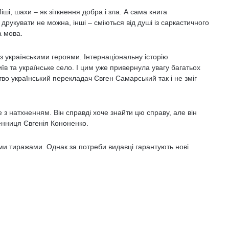
ші, шахи – як зіткнення добра і зла. А сама книга
 друкувати не можна, інші – сміються від душі із саркастичного
а мова.
з українськими героями. Інтернаціональну історію
в та українське село. І цим уже привернула увагу багатьох
во український перекладач Євген Самарський так і не зміг
з натхненням. Він справді хоче знайти цю справу, але він
енниця Євгенія Кононенко.
ми тиражами. Однак за потреби видавці гарантують нові