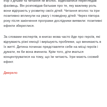
ігор з дітьми та читання їм вголос. Відеозаписи переглядав
фахівець. Він розповідав батькам про те, яку важливу роль
вони відіграють у розвитку своїх дітей. Читання вголос та ігри
позитивно вплинули на увагу і поведінку дітей. Через півтора
року після закінчення програми дослідники виявили: позитивні
ефекти збереглися.
За словами експертів, в книгах мова часто йде про героїв, які
відчувають різні емоції і вирішують проблеми, що виникають в
їх житті. Дитина починає представляти себе на місці героїв і
думати, як би вона вчинила. Крім того, діти вчаться
концентруватися на тому, що їм читають. Ігри мають схожий
ефект.
Джерело