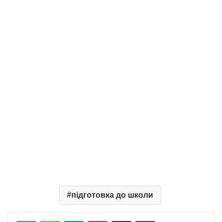
підготовка до школи
Telegram
Viber
Надіслати електронною поштою
Надрукувати