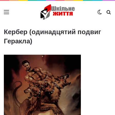
Меню
Switch
Ш
Кербер (одинадцятий подвиг
Геракла)