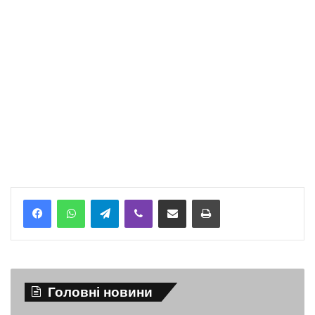
Telegram
Viber
Надіслати електронною поштою
Надрукувати
Головні новини