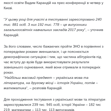
якості освіти Вадим Карандій на прес-конференції в четвер у
Києві.
“
У цьому році для участі в тестуванні зареєстровано 240
тис. 881 осіб. З них 192 тис. 778 – це випускники
загальноосвітніх навчальних закладів 2017 року
“, – уточнив
Карандій.
За його словами, число бажаючих пройти ЗНО в порівнянні з
попередніми роками зменшилася, і це пояснюється
демографічною ситуацією і тим, що частина абітурієнтів під
час вступу до вузів буде використовувати результати
зовнішнього оцінювання, який вони отримали в попередніх
роках.
“
Найбільш масовий предмет – українська мова та
література, на другому місці – історія України, потім –
математика
“, – розповів Карандій.
Для проходження тестування з української мови та літератури
зареєструвалися 239 тис. 945 осіб, історії України – 182 тис
219, математики – 113 тис. 113 випускників.