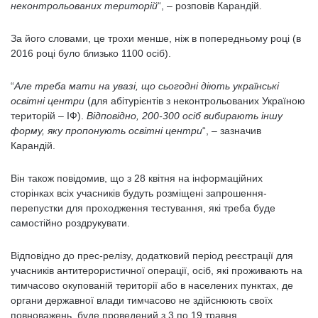
неконтрольованих територій
“, – розповів Карандій.
За його словами, це трохи менше, ніж в попередньому році (в
2016 році було близько 1100 осіб).
“
Але треба мати на увазі, що сьогодні діють українські
освітні центри
(для абітурієнтів з неконтрольованих Україною
територій – ІФ).
Відповідно, 200-300 осіб вибирають іншу
форму, яку пропонують освітні центри
“, – зазначив
Карандій.
Він також повідомив, що з 28 квітня на інформаційних
сторінках всіх учасників будуть розміщені запрошення-
перепустки для проходження тестування, які треба буде
самостійно роздрукувати.
Відповідно до прес-релізу, додатковий період реєстрації для
учасників антитерористичної операції, осіб, які проживають на
тимчасово окупованій території або в населених пунктах, де
органи державної влади тимчасово не здійснюють своїх
повноважень, буде проведений з 3 по 19 травня.