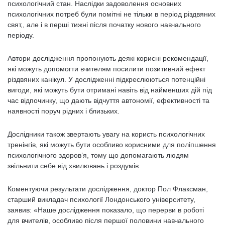
психологічний стан. Наслідки задоволення основних
психологічних потреб були помітні не тільки в період різдвяних
свят,, але і в перші тижні після початку нового навчального
періоду.
Автори дослідження пропонують деякі корисні рекомендації,
які можуть допомогти вчителям посилити позитивний ефект
різдвяних канікул. У дослідженні підкреслюються потенційні
вигоди, які можуть бути отримані навіть від найменших дій під
час відпочинку, що дають відчуття автономії, ефективності та
наявності поруч рідних і близьких.
Дослідники також звертають увагу на користь психологічних
тренінгів, які можуть бути особливо корисними для поліпшення
психологічного здоров’я, тому що допомагають людям
звільнити себе від хвилювань і роздумів.
Коментуючи результати дослідження, доктор Пол Флаксман,
старший викладач психології Лондонського університету,
заявив: «Наше дослідження показало, що перерви в роботі
для вчителів, особливо після першої половини навчального