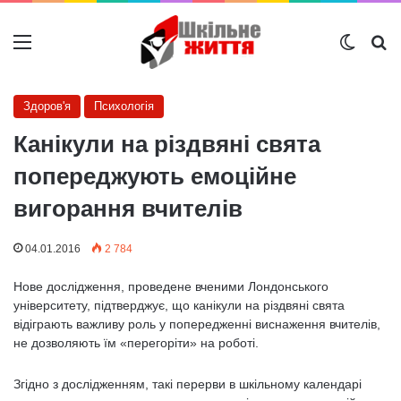
Меню
Switch
Ш
Здоров'я
Психологія
Канікули на різдвяні свята
попереджують емоційне
вигорання вчителів
04.01.2016
2 784
Нове дослідження, проведене вченими Лондонського
університету, підтверджує, що канікули на різдвяні свята
відіграють важливу роль у попередженні виснаження вчителів,
не дозволяють їм «перегоріти» на роботі.
Згідно з дослідженням, такі перерви в шкільному календарі