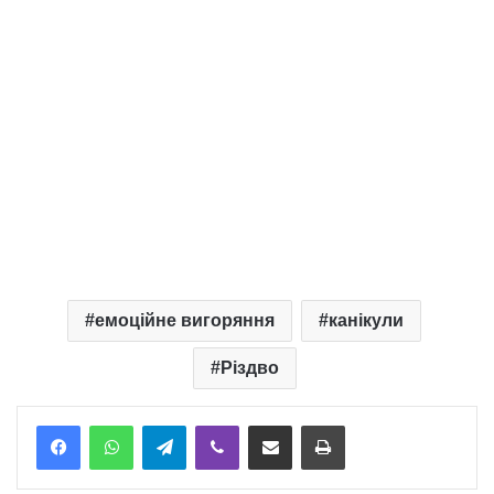
емоційне вигоряння
канікули
Різдво
Telegram
Viber
Надіслати електронною поштою
Надрукувати