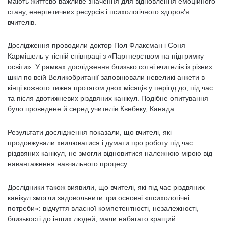
мають життєво важливе значення для відновлення емоційного
стану, енергетичних ресурсів і психологічного здоров’я
вчителів.
Дослідження проводили доктор Пол Флаксман і Соня
Кармішель у тісній співпраці з «Партнерством на підтримку
освіти». У рамках дослідження близько сотні вчителів із різних
шкіл по всій Великобританії заповнювали невеликі анкети в
кінці кожного тижня протягом двох місяців у період до, під час
та після двотижневих різдвяних канікул. Подібне опитування
було проведене й серед учителів Квебеку, Канада.
Результати дослідження показали, що вчителі, які
продовжували хвилюватися і думати про роботу під час
різдвяних канікул, не змогли відновитися належною мірою від
навантаження навчального процесу.
Дослідники також виявили, що вчителі, які під час різдвяних
канікул змогли задовольнити три основні «психологічні
потреби»: відчуття власної компетентності, незалежності,
близькості до інших людей, мали набагато кращий