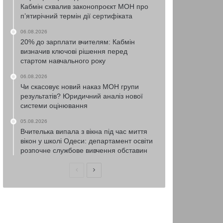
Кабмін схвалив законопроєкт МОН про
п’ятирічний термін дії сертифіката
06.08.2026
20% до зарплати вчителям: Кабмін
визначив ключові рішення перед
стартом навчального року
06.08.2026
Чи скасовує новий наказ МОН групи
результатів? Юридичний аналіз нової
системи оцінювання
05.08.2026
Вчителька випала з вікна під час миття
вікон у школі Одеси: департамент освіти
розпочне службове вивчення обставин
Попередня
Наступна
сторінка
сторінка