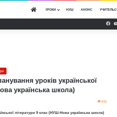
ГОЛОВНА
УРОКИ
НУШ
АНОНС
УЧИТЕЛЬС
Fac
ура
анування уроків української
ова українська школа)
935
їнської літератури 9 клас (НУШ-Нова українська школа)