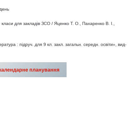
ждень
 класи для закладів ЗСО / Яценко Т. О., Пахаренко В. І.,
атура : підруч. для 9 кл. закл. загальн. середн. освіти», вид-
календарне планування