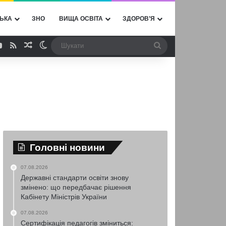
ЬКА
ЗНО
ВИЩА ОСВІТА
ЗДОРОВ’Я
ebook
YouTube
RSS
Випадкова стаття
Switch skin
Шукати
Головні новини
07.08.2026
Державні стандарти освіти знову
змінено: що передбачає рішення
Кабінету Міністрів України
07.08.2026
Сертифікація педагогів зміниться: