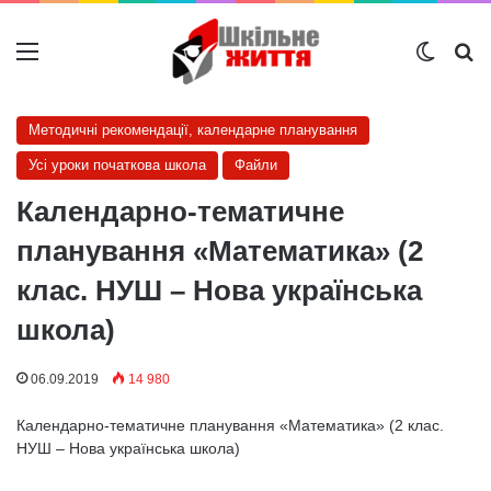
Меню
Switch
Ш
Методичні рекомендації, календарне планування
Усі уроки початкова школа
Файли
Календарно-тематичне
планування «Математика» (2
клас. НУШ – Нова українська
школа)
06.09.2019
14 980
Календарно-тематичне планування «Математика» (2 клас.
НУШ – Нова українська школа)