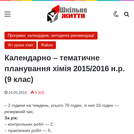
Меню
Switch
Ш
Програми, календарне, методичні рекомендації
Усі уроки хімії
Файли
Календарно – тематичне
планування хімія 2015/2016 н.р.
(9 клас)
24.05.2015
5 926
– 2 години на тиждень, усього 70 годин, із них 10 годин —
резервний час;
За рік:
– контрольних робіт — 2;
– практичних робіт — 5;