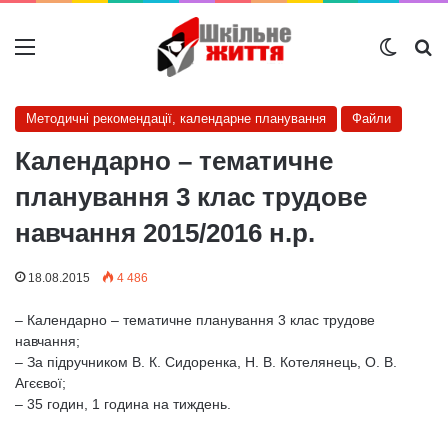
Меню
Switch
Ш
Методичні рекомендації, календарне планування
Файли
Календарно – тематичне
планування 3 клас трудове
навчання 2015/2016 н.р.
18.08.2015
4 486
– Календарно – тематичне планування 3 клас трудове
навчання;
– За підручником В. К. Сидоренка, Н. В. Котелянець, О. В.
Агєєвої;
– 35 годин, 1 година на тиждень.