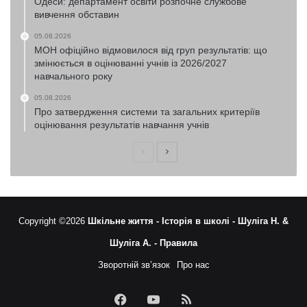
Одеси: департамент освіти розпочне службове
вивчення обставин
05.08.2026
МОН офіційно відмовилося від груп результатів: що
змінюється в оцінюванні учнів із 2026/2027
навчального року
05.08.2026
Про затвердження системи та загальних критеріїв
оцінювання результатів навчання учнів
Попередня
Наступна
сторінка
сторінка
Copyright ©2026
Шкільне життя -
Історія в школі -
Шуліга Н. &
Шуліга А. -
Правила
Зворотній зв’язок
Про нас
Facebook
YouTube
RSS