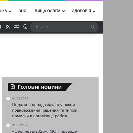
ЬКА
ЗНО
ВИЩА ОСВІТА
ЗДОРОВ’Я
ebook
YouTube
RSS
Випадкова стаття
Switch skin
Шукати
Головні новини
01.08.2026
Педагогічна рада закладу освіти:
повноваження, рішення та типові
помилки в організації роботи
31.07.2026
«Серпнева-2026»: МОН проведе