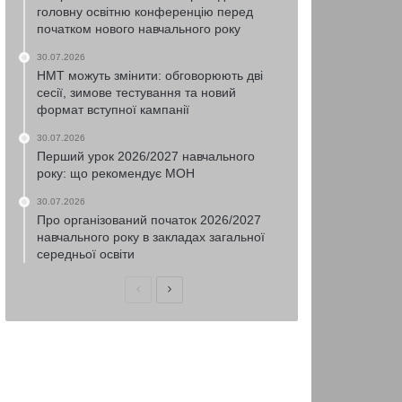
головну освітню конференцію перед
початком нового навчального року
30.07.2026
НМТ можуть змінити: обговорюють дві
сесії, зимове тестування та новий
формат вступної кампанії
30.07.2026
Перший урок 2026/2027 навчального
року: що рекомендує МОН
30.07.2026
Про організований початок 2026/2027
навчального року в закладах загальної
середньої освіти
Попередня
Наступна
сторінка
сторінка