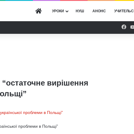
ГОЛОВНА
УРОКИ
НУШ
АНОНС
УЧИТЕЛЬС
Fac
о “остаточне вирішення
Польщі”
країнської проблеми в Польщі”