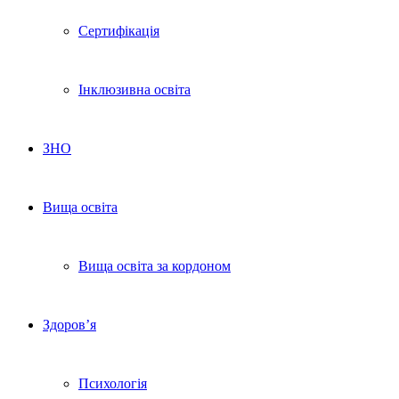
Сертифікація
Інклюзивна освіта
ЗНО
Вища освіта
Вища освіта за кордоном
Здоров’я
Психологія