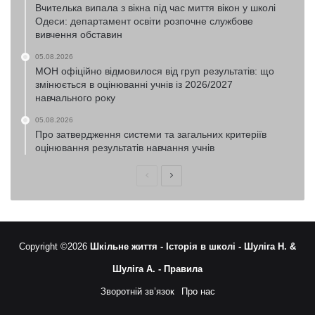
Вчителька випала з вікна під час миття вікон у школі
Одеси: департамент освіти розпочне службове
вивчення обставин
05.08.2026
МОН офіційно відмовилося від груп результатів: що
змінюється в оцінюванні учнів із 2026/2027
навчального року
05.08.2026
Про затвердження системи та загальних критеріїв
оцінювання результатів навчання учнів
Попередня
Наступна
сторінка
сторінка
Copyright ©2026
Шкільне життя -
Історія в школі -
Шуліга Н. &
Шуліга А. -
Правила
Зворотній зв’язок
Про нас