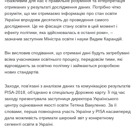
«Важливим для нас є правильне розуміння та інтерпретація
отриманих у результаті дослідження даних. Потрібно чітко
розуміти, що ми отримаємо інформацію про стан освіти
України впродовж десятиліть до проведення самого
дослідження. Це не фіксація стану освіти в цей момент і
ефекту політики, яка здійснювалась в останні роки», –
зазначив заступник Міністра освіти і науки Вадим Карандій.
Він висловив сподівання, що отримані дані будуть затребувані
всіма учасниками освітнього процесу, передовсім тими, які
відповідають за освітню політику і займаються розробкою
нових стандартів.
Заходи, пов’язані з аналізом даних та комунікацією результатів
PISA-2018, об’єднано в спеціальну Дорожню карту. Її під час
заходу презентувала заступниця директора Українського
центру оцінювання якості освіти Тетяна Вакуленко. За її
словами, перша повноцінна участь України у PISA насамперед
дала можливість отримати широкий звіт у конкретному
сегменті освіти в Україні.