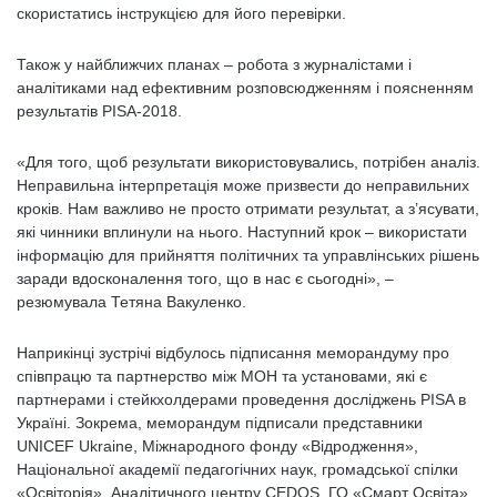
скористатись інструкцією для його перевірки.
Також у найближчих планах – робота з журналістами і
аналітиками над ефективним розповсюдженням і поясненням
результатів PISA-2018.
«Для того, щоб результати використовувались, потрібен аналіз.
Неправильна інтерпретація може призвести до неправильних
кроків. Нам важливо не просто отримати результат, а з’ясувати,
які чинники вплинули на нього. Наступний крок – використати
інформацію для прийняття політичних та управлінських рішень
заради вдосконалення того, що в нас є сьогодні», –
резюмувала Тетяна Вакуленко.
Наприкінці зустрічі відбулось підписання меморандуму про
співпрацю та партнерство між МОН та установами, які є
партнерами і стейкхолдерами проведення досліджень PISA в
Україні. Зокрема, меморандум підписали представники
UNICEF Ukraine, Міжнародного фонду «Відродження»,
Національної академії педагогічних наук, громадської спілки
«Освіторія», Аналітичного центру CEDOS, ГО «Смарт Освіта»,