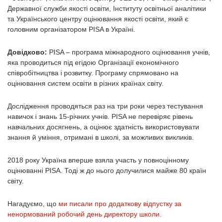
Державної служби якості освіти, Інституту освітньої аналітики
та Українського центру оцінювання якості освіти, який є
головним організатором PISA в Україні.
Довідково:
PISA – програма міжнародного оцінювання учнів,
яка проводиться під егідою Організації економічного
співробітництва і розвитку. Програму спрямовано на
оцінювання систем освіти в різних країнах світу.
Дослідження проводяться раз на три роки через тестування
навичок і знань 15-річних учнів. PISA не перевіряє рівень
навчальних досягнень, а оцінює здатність використовувати
знання й уміння, отримані в школі, за можливих викликів.
2018 року Україна вперше взяла участь у повноцінному
оцінюванні PISA. Тоді ж до нього долучилися майже 80 країн
світу.
Нагадуємо, що
ми писали про додаткову відпустку за
ненормований робочий день директору школи.