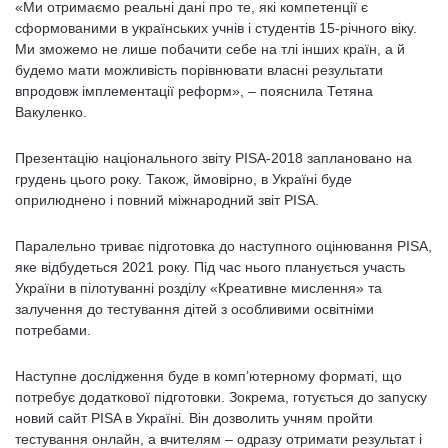
«Ми отримаємо реальні дані про те, які компетенції є
сформованими в українських учнів і студентів 15-річного віку.
Ми зможемо не лише побачити себе на тлі інших країн, а й
будемо мати можливість порівнювати власні результати
впродовж імплементації реформ», – пояснила Тетяна
Вакуленко.
Презентацію національного звіту PISA-2018 заплановано на
грудень цього року. Також, ймовірно, в Україні буде
оприлюднено і повний міжнародний звіт PISA.
Паралельно триває підготовка до наступного оцінювання PISA,
яке відбудеться 2021 року. Під час нього планується участь
України в пілотуванні розділу «Креативне мислення» та
залучення до тестування дітей з особливими освітніми
потребами.
Наступне дослідження буде в комп’ютерному форматі, що
потребує додаткової підготовки. Зокрема, готується до запуску
новий сайт PISA в Україні. Він дозволить учням пройти
тестування онлайн, а вчителям – одразу отримати результат і