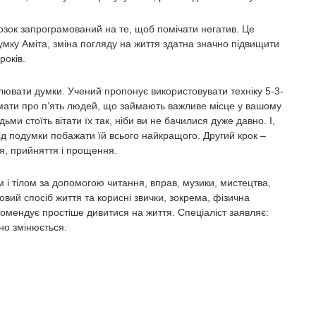
зок запрограмований на те, щоб помічати негатив. Це
ку Аміта, зміна погляду на життя здатна значно підвищити
років.
ювати думки. Учений пропонує використовувати техніку 5-3-
умати про п’ять людей, що займають важливе місце у вашому
ьми стоїть вітати їх так, ніби ви не бачилися дуже давно. І,
ід подумки побажати їй всього найкращого. Другий крок –
тя, прийняття і прощення.
м і тілом за допомогою читання, вправ, музики, мистецтва,
овий спосіб життя та корисні звички, зокрема, фізична
комендує простіше дивитися на життя. Спеціаліст заявляє:
но змінюється.