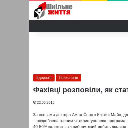
Здоров'я
Психологія
Фахівці розповіли, як ст
22.06.2015
За словами доктора Аміта Соод з Клініки Майо, дл
– розроблена вченим чотириступенева програма, 
40-50% залежить від вибору, який робить людина, і