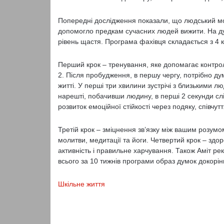
Попередні дослідження показали, що людський мо
допомогло предкам сучасних людей вижити. На дум
рівень щастя. Програма фахівця складається з 4 к
Перший крок – тренування, яке допомагає контрол
2. Після пробудження, в першу чергу, потрібно д
житті. У перші три хвилини зустрічі з близькими люд
нарешті, побачивши людину, в перші 2 секунди сл
розвиток емоційної стійкості через подяку, співчут
Третій крок – зміцнення зв’язку між вашим розумо
молитви, медитації та йоги. Четвертий крок – здор
активність і правильне харчування. Також Аміт ре
всього за 10 тижнів програми образ думок докорін
Шкільне життя