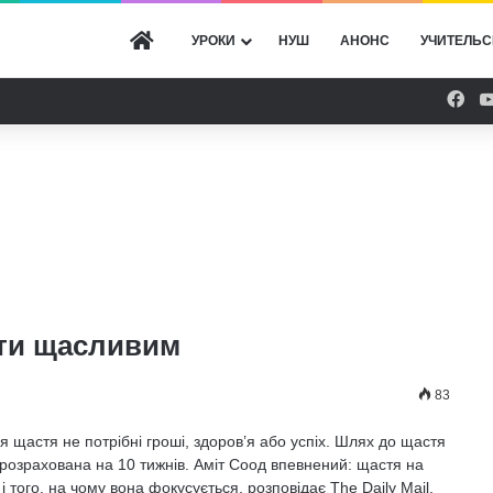
ГОЛОВНА
УРОКИ
НУШ
АНОНС
УЧИТЕЛЬС
Fac
ати щасливим
83
я щастя не потрібні гроші, здоров’я або успіх. Шлях до щастя
розрахована на 10 тижнів. Аміт Соод впевнений: щастя на
 того, на чому вона фокусується, розповідає The Daily Mail.