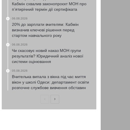
Кабмін схвалив законопроєкт МОН про
п’ятирічний термін дії сертифіката
06.08.2026
20% до зарплати вчителям: Кабмін
визначив ключові рішення перед
стартом навчального року
06.08.2026
Чи скасовує новий наказ МОН групи
результатів? Юридичний аналіз нової
системи оцінювання
05.08.2026
Вчителька випала з вікна під час миття
вікон у школі Одеси: департамент освіти
розпочне службове вивчення обставин
Попередня
Наступна
сторінка
сторінка