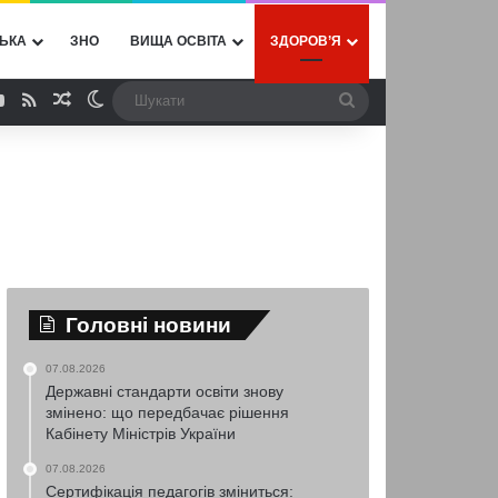
ЬКА
ЗНО
ВИЩА ОСВІТА
ЗДОРОВ’Я
ebook
YouTube
RSS
Випадкова стаття
Switch skin
Шукати
Головні новини
07.08.2026
Державні стандарти освіти знову
змінено: що передбачає рішення
Кабінету Міністрів України
07.08.2026
Сертифікація педагогів зміниться: