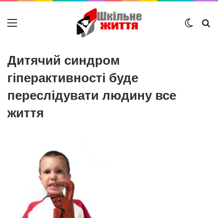
Меню
Switch
Ш
Дитячий синдром
гіперактивності буде
переслідувати людину все
життя