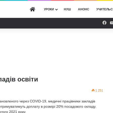
ГОЛОВНА
УРОКИ
НУШ
АНОНС
УЧИТЕЛЬС
Fac
адів освіти
1 251
становленого через COVID-19, медичні працівники закладів
отримуватимуть доплату в розмірі 20% посадового окладу.
ютого 2021 року.