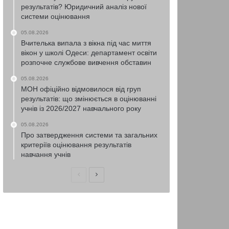
результатів? Юридичний аналіз нової
системи оцінювання
05.08.2026
Вчителька випала з вікна під час миття
вікон у школі Одеси: департамент освіти
розпочне службове вивчення обставин
05.08.2026
МОН офіційно відмовилося від груп
результатів: що змінюється в оцінюванні
учнів із 2026/2027 навчального року
05.08.2026
Про затвердження системи та загальних
критеріїв оцінювання результатів
навчання учнів
Попередня
Наступна
сторінка
сторінка