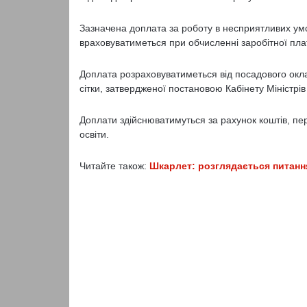
Зазначена доплата за роботу в несприятливих умо
враховуватиметься при обчисленні заробітної плат
Доплата розраховуватиметься від посадового окл
сітки, затвердженої постановою Кабінету Міністрі
Доплати здійснюватимуться за рахунок коштів, пер
освіти.
Читайте також:
Шкарлет: розглядається питання