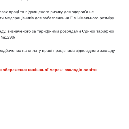
вах праці та підвищеного ризику для здоров’я не
и медпрацівників для забезпечення її мінімального розміру.
аду, визначеного за тарифними розрядами Єдиної тарифної
в №1298/
едбачених на оплату праці працівників відповідного закладу
 збереження нинішньої мережі закладів освіти