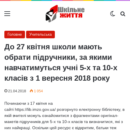
Меню
Switch
Ш
Головне
Учительська
До 27 квітня школи мають
обрати підручники, за якими
навчатимуться учні 5-х та 10-х
класів з 1 вересня 2018 року
21.04.2018
1 054
Починаючи з 17 квітня на
сайті https://lib.imzo.gov.ua/ розгорнуто електронну бібліотеку, в
якій вчителі можуть ознайомитися з фрагментами оригінал-
макетів підручників для 5-х та 10-х класів та визначитися, які з
них найкращі. Оскільки цей ресурс є відкритим, батьки теж