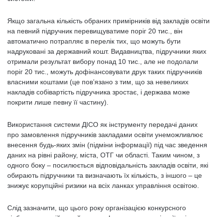
Якщо загальна кількість обраних примірників від закладів освіти
на певний підручник перевищуватиме поріг 20 тис., він
автоматично потрапляє в перелік тих, що можуть бути
надруковані за державний кошт. Видавництва, підручники яких
отримали результат вибору понад 10 тис., але не подолали
поріг 20 тис., можуть дофінансовувати друк таких підручників
власними коштами (це пов’язано з тим, що за невеликих
накладів собівартість підручника зростає, і держава може
покрити лише певну її частину).
Використання системи ДІСО як інструменту передачі даних
про замовлення підручників закладами освіти унеможливлює
внесення будь-яких змін (підміни інформації) під час зведення
даних на рівні району, міста, ОТГ чи області. Таким чином, з
одного боку – посилюється відповідальність закладів освіти, які
обирають підручники та визначають їх кількість, з іншого – це
знижує корупційні ризики на всіх ланках управління освітою.
Слід зазначити, що цього року організацією конкурсного