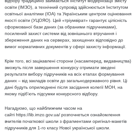
відбору традиційно займається Інститут модернізації змісту
освіти (ІМЗО), а технічний супровід здійснюється Інститутом
освітньої аналітики (ІОА) та Українським центром оцінювання
якості освіти (УЦОЯО). Цей «тріумвірат» гарантує цілісність
сформованої бази даних (за обраними підручниками),
посилений захист системи від зовнішнього втручання і
збереження даних на серверах, захищених відповідно до
вимог нормативних документів у сфері захисту інформації.
Крім того, всі зацікавлені сторони (насамперед, видавництва)
зможуть після завершення конкурсу отримати зведені
результати вибору підручників на всіх етапах формування
даних – від закладів освіти до загальнодержавного рівня. Ці
дані будуть оприлюднені після засідання колегії МОН, на
якому підіб’ють підсумки конкурсного відбору.
Нагадуємо, що найближчим часом на
сайті https://lib.imzo.gov.ua/ розпочнеться ознайомлення
вчителів початкової школи з фрагментами оригінал-макетів
підручників для 1-го класу Нової української школи.