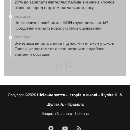
20% до зарплати вчителям: Кабмін визначив ключові
рішення перед стартом навчального року
06.08.2026
Чи скасовує новий наказ МОН групи результатів?
Юридичний аналіз нової системи оцінювання
05.08.2026
Вчителька випала з вікна під час миття вікон у школі
Одеси: департамент освіти розпочне службове
вивчення обставин
Попередня
Наступна
сторінка
сторінка
Copyright ©2026
Шкільне життя -
Історія в школі -
Шуліга Н. &
Шуліга А. -
Правила
Зворотній зв’язок
Про нас
Facebook
YouTube
RSS