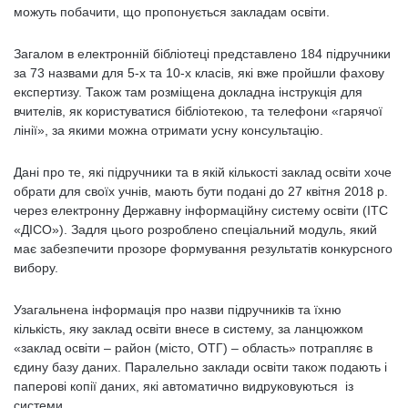
можуть побачити, що пропонується закладам освіти.
Загалом в електронній бібліотеці представлено 184 підручники
за 73 назвами для 5-х та 10-х класів, які вже пройшли фахову
експертизу. Також там розміщена докладна інструкція для
вчителів, як користуватися бібліотекою, та телефони «гарячої
лінії», за якими можна отримати усну консультацію.
Дані про те, які підручники та в якій кількості заклад освіти хоче
обрати для своїх учнів, мають бути подані до 27 квітня 2018 р.
через електронну Державну інформаційну систему освіти (ІТС
«ДІСО»). Задля цього розроблено спеціальний модуль, який
має забезпечити прозоре формування результатів конкурсного
вибору.
Узагальнена інформація про назви підручників та їхню
кількість, яку заклад освіти внесе в систему, за ланцюжком
«заклад освіти – район (місто, ОТГ) – область» потрапляє в
єдину базу даних. Паралельно заклади освіти також подають і
паперові копії даних, які автоматично видруковуються із
системи.