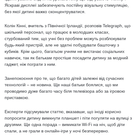
Яскраві дисплеї забезпечують постійну візуальну стимуляцію,
без якої дитині важко сконцентруватися.
Колін Кінні, вчитель з Північної Ірландії, розповів Telegraph, що
шкільний персонал, що працює в молодших класах,
стурбований тим, що учні без проблем можуть розблокувати
будь-який пристрій, але не здатні побудувати башточку з
кубиків. Крім цього, багатьом учням не вистачає соціальних
навичок, так як батькам простіше посадити дитину за модний
гаджет, ніж пограти з ним.
Занепокоєння про те, що багато дітей залежні від сучасних
технологій – не новина. Ще наші батьки боялися, що ми
проводимо дуже багато часу біля телевізора або за ігровою
приставкою.
Експерти підсумували статтю, вказавши, що іноді корисно
попросити дитину вимкнути планшет і піти погуляти на вулиці з
друзями. Ще одна порада – вимикати Wi-Fi на ніч, щоб діти
спали, а не грали в онлайн-ігри у ночі безперервно.