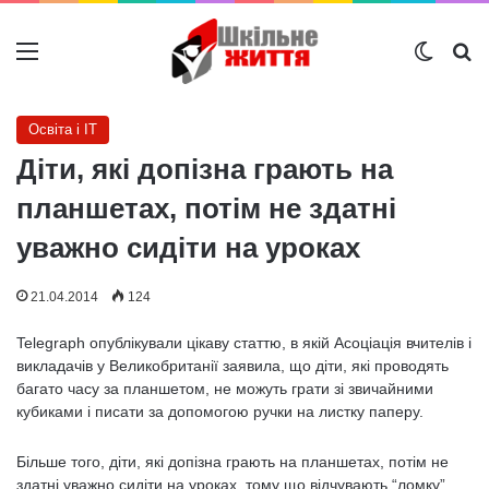
Меню
Switch
Ш
Освіта і IT
Діти, які допізна грають на
планшетах, потім не здатні
уважно сидіти на уроках
21.04.2014
124
Telegraph опублікували цікаву статтю, в якій Асоціація вчителів і
викладачів у Великобританії заявила, що діти, які проводять
багато часу за планшетом, не можуть грати зі звичайними
кубиками і писати за допомогою ручки на листку паперу.
Більше того, діти, які допізна грають на планшетах, потім не
здатні уважно сидіти на уроках, тому що відчувають “ломку”.