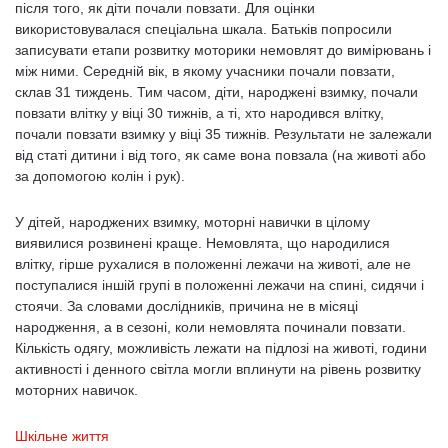
після того, як діти почали повзати. Для оцінки
використовувалася спеціальна шкала. Батьків попросили
записувати етапи розвитку моторики немовлят до вимірювань і
між ними. Середній вік, в якому учасники почали повзати,
склав 31 тиждень. Тим часом, діти, народжені взимку, почали
повзати влітку у віці 30 тижнів, а ті, хто народився влітку,
почали повзати взимку у віці 35 тижнів. Результати не залежали
від статі дитини і від того, як саме вона повзала (на животі або
за допомогою колін і рук).
У дітей, народжених взимку, моторні навички в цілому
виявилися розвинені краще. Немовлята, що народилися
влітку, гірше рухалися в положенні лежачи на животі, але не
поступалися іншій групі в положенні лежачи на спині, сидячи і
стоячи. За словами дослідників, причина не в місяці
народження, а в сезоні, коли немовлята починали повзати.
Кількість одягу, можливість лежати на підлозі на животі, години
активності і денного світла могли вплинути на рівень розвитку
моторних навичок.
Шкільне життя