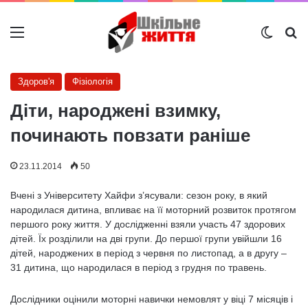
Меню
Switch
Ш
Здоров'я
Фізіологія
Діти, народжені взимку,
починають повзати раніше
23.11.2014
50
Вчені з Університету Хайфи з’ясували: сезон року, в який
народилася дитина, впливає на її моторний розвиток протягом
першого року життя. У дослідженні взяли участь 47 здорових
дітей. Їх розділили на дві групи. До першої групи увійшли 16
дітей, народжених в період з червня по листопад, а в другу –
31 дитина, що народилася в період з грудня по травень.
Дослідники оцінили моторні навички немовлят у віці 7 місяців і