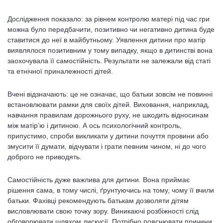
Дослідження показало: за рівнем контролю матері під час гри
можна було передбачити, позитивно чи негативно дитина буде
ставитися до неї в майбутньому. Уявлення дитини про матір
виявлялося позитивним у тому випадку, якщо в дитинстві вона
заохочувала її самостійність. Результати не залежали від статі
та етнічної приналежності дітей.
Вчені відзначають: це не означає, що батьки зовсім не повинні
встановлювати рамки для своїх дітей. Виховання, наприклад,
навчання правилам дорожнього руху, не шкодить відносинам
між матір’ю і дитиною. А ось психологічний контроль,
припустимо, спроби викликати у дитини почуття провини або
змусити її думати, відчувати і грати певним чином, ні до чого
доброго не приводять.
Самостійність дуже важлива для дитини. Вона приймає
рішення сама, в тому числі, ґрунтуючись на тому, чому її вчили
батьки. Фахівці рекомендують батькам дозволяти дітям
висловлювати свою точку зору. Виникаючі розбіжності слід
обговорювати шляхом дискусії. Потрібно пояснювати причини