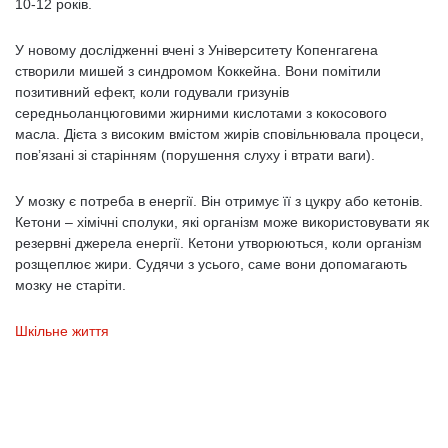
10-12 років.
У новому дослідженні вчені з Університету Копенгагена
створили мишей з синдромом Коккейна. Вони помітили
позитивний ефект, коли годували гризунів
середньоланцюговими жирними кислотами з кокосового
масла. Дієта з високим вмістом жирів сповільнювала процеси,
пов’язані зі старінням (порушення слуху і втрати ваги).
У мозку є потреба в енергії. Він отримує її з цукру або кетонів.
Кетони – хімічні сполуки, які організм може використовувати як
резервні джерела енергії. Кетони утворюються, коли організм
розщеплює жири. Судячи з усього, саме вони допомагають
мозку не старіти.
Шкільне життя