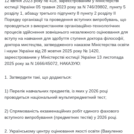
12 квітня 2023 року № 418, зареєстрованим у Міністерстві
юстиції України 05 травня 2023 року за N 746/39802, пункту 5
розділу 1, абзацу третього підпункту 8 пункту 2 розділу II
Порядку організації та проведення вступних випробувань, що
проводяться з використанням організаційно-технологічних
процесів здійснення зовнішнього незалежного оцінювання для
вступу на навчання для здобуття ступеня доктора філософії,
доктора мистецтва, затвердженого наказом Міністерства освіти
і науки України від 28 жовтня 2025 року № 1420,
зареєстрованим у Міністерстві юстиції України 13 листопада
2025 року за N 1666/45072, НАКАЗУЮ:
1. Затвердити такі, що додаються:
1) Перелік навчальних предметів, із яких у 2026 році
проводиться національний мультипредметний тест;
2) Спрямованість екзаменаційних робіт єдиного фахового
вступного випробування (предметних тестів) у 2026 році.
2. Українському центру оцінювання якості освіти (Вакуленко