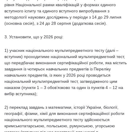
рівня Національної рамки кваліфікацій у формах єдиного
вступного іспиту та єдиного вступного випробування з
методології наукових досліджень у періоди з 14 до 29 липня
(основна сесія), з 24 до 28 серпня (додаткова сесія).
3. Установити, що у 2026 році:
1) учасник національного мультипредметного тесту (далі –
вступник) проходитиме національний мультипредметний тест,
що передбачає виконання сертифікаційної роботи, яка містить
завдання із чотирьох навчальних предметів із Переліку
навчальних предметів, із яких у 2026 році проводиться
національний мультипредметний тест, затвердженого цим
наказом (пункти 1 – 3 обов’язково та один із пунктів 4 – 12 на
вибір вступника);
2) переклад завдань з математики, історії України, біології,
географії, фізики, хімії для виконання сертифікаційної роботи
національного мультипредметного тесту здійснюється
кримськотатарською, польською, румунською, угорською
мовами (вступник під час реєстрації для участі в