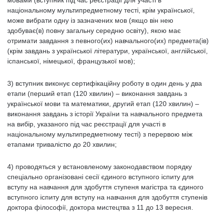
національному мультипредметному тесті, крім української,
може вибрати одну із зазначених мов (якщо він нею
здобуває(в) повну загальну середню освіту), якою має
отримати завдання з певного(их) навчального(их) предмета(ів)
(крім завдань з української літератури, української, англійської,
іспанської, німецької, французької мов);
3) вступник виконує сертифікаційну роботу в один день у два
етапи (перший етап (120 хвилин) – виконання завдань з
української мови та математики, другий етап (120 хвилин) –
виконання завдань з історії України та навчального предмета
на вибір, указаного під час реєстрації для участі в
національному мультипредметному тесті) з перервою між
етапами тривалістю до 20 хвилин;
4) проводяться у встановленому законодавством порядку
спеціально організовані сесії єдиного вступного іспиту для
вступу на навчання для здобуття ступеня магістра та єдиного
вступного іспиту для вступу на навчання для здобуття ступенів
доктора філософії, доктора мистецтва з 11 до 13 вересня.