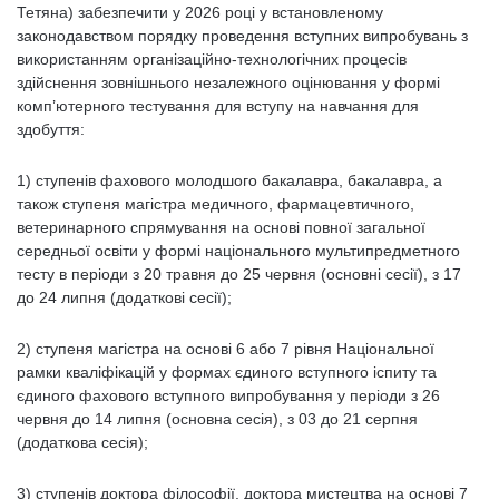
Тетяна) забезпечити у 2026 році у встановленому
законодавством порядку проведення вступних випробувань з
використанням організаційно-технологічних процесів
здійснення зовнішнього незалежного оцінювання у формі
комп’ютерного тестування для вступу на навчання для
здобуття:
1) ступенів фахового молодшого бакалавра, бакалавра, а
також ступеня магістра медичного, фармацевтичного,
ветеринарного спрямування на основі повної загальної
середньої освіти у формі національного мультипредметного
тесту в періоди з 20 травня до 25 червня (основні сесії), з 17
до 24 липня (додаткові сесії);
2) ступеня магістра на основі 6 або 7 рівня Національної
рамки кваліфікацій у формах єдиного вступного іспиту та
єдиного фахового вступного випробування у періоди з 26
червня до 14 липня (основна сесія), з 03 до 21 серпня
(додаткова сесія);
3) ступенів доктора філософії, доктора мистецтва на основі 7