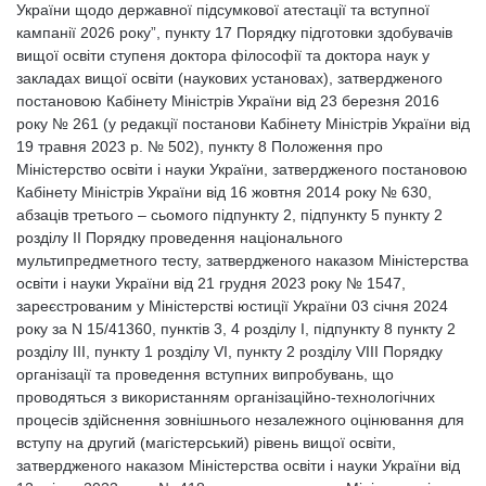
України щодо державної підсумкової атестації та вступної
кампанії 2026 року”, пункту 17 Порядку підготовки здобувачів
вищої освіти ступеня доктора філософії та доктора наук у
закладах вищої освіти (наукових установах), затвердженого
постановою Кабінету Міністрів України від 23 березня 2016
року № 261 (у редакції постанови Кабінету Міністрів України від
19 травня 2023 р. № 502), пункту 8 Положення про
Міністерство освіти і науки України, затвердженого постановою
Кабінету Міністрів України від 16 жовтня 2014 року № 630,
абзаців третього – сьомого підпункту 2, підпункту 5 пункту 2
розділу II Порядку проведення національного
мультипредметного тесту, затвердженого наказом Міністерства
освіти і науки України від 21 грудня 2023 року № 1547,
зареєстрованим у Міністерстві юстиції України 03 січня 2024
року за N 15/41360, пунктів 3, 4 розділу I, підпункту 8 пункту 2
розділу III, пункту 1 розділу VI, пункту 2 розділу VIII Порядку
організації та проведення вступних випробувань, що
проводяться з використанням організаційно-технологічних
процесів здійснення зовнішнього незалежного оцінювання для
вступу на другий (магістерський) рівень вищої освіти,
затвердженого наказом Міністерства освіти і науки України від