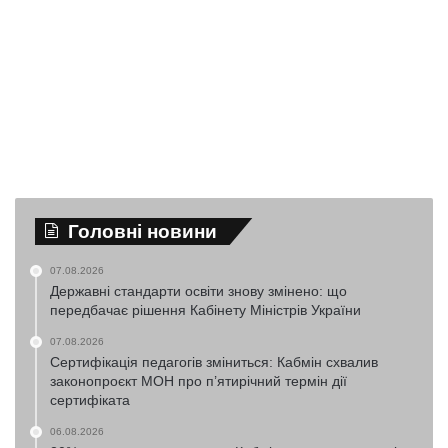
Головні новини
07.08.2026
Державні стандарти освіти знову змінено: що
передбачає рішення Кабінету Міністрів України
07.08.2026
Сертифікація педагогів зміниться: Кабмін схвалив
законопроєкт МОН про п’ятирічний термін дії
сертифіката
06.08.2026