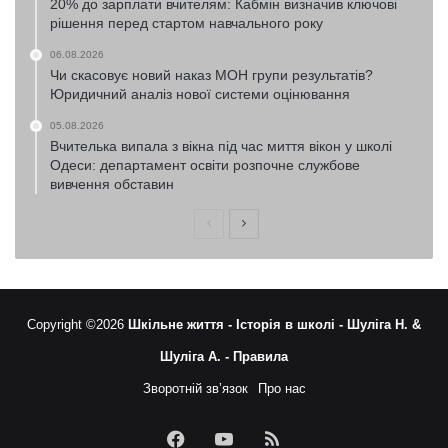
20% до зарплати вчителям: Кабмін визначив ключові
рішення перед стартом навчального року
06.08.2026
Чи скасовує новий наказ МОН групи результатів?
Юридичний аналіз нової системи оцінювання
05.08.2026
Вчителька випала з вікна під час миття вікон у школі
Одеси: департамент освіти розпочне службове
вивчення обставин
Попередня
Наступна
сторінка
сторінка
Copyright ©2026
Шкільне життя -
Історія в школі -
Шуліга Н. &
Шуліга А. -
Правила
Зворотній зв’язок
Про нас
Facebook
YouTube
RSS