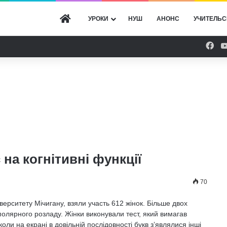
ГОЛОВНА
УРОКИ
НУШ
АНОНС
УЧИТЕЛЬС
Fac
на когнітивні функції
70
ерситету Мічигану, взяли участь 612 жінок. Більше двох
іполярного розладу. Жінки виконували тест, який вимагав
оли на екрані в довільній послідовності букв з’являлися інші