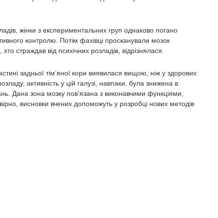
зладів, жінки з експериментальних груп однаково погано
тивного контролю. Потім фахівці просканували мозок
, хто страждав від психічних розладів, відрізнялася.
частині задньої тім’яної кори виявилася вищою, ніж у здорових
озладу, активність у цій галузі, навпаки, була знижена в
ань. Дана зона мозку пов’язана з виконавчими функціями,
вірно, висновки вчених допоможуть у розробці нових методів