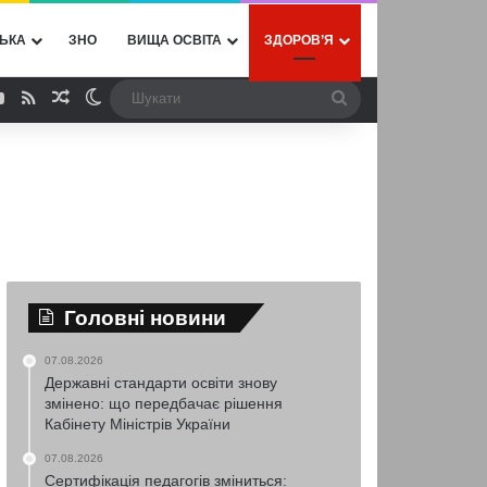
ЬКА
ЗНО
ВИЩА ОСВІТА
ЗДОРОВ’Я
ebook
YouTube
RSS
Випадкова стаття
Switch skin
Шукати
Головні новини
07.08.2026
Державні стандарти освіти знову
змінено: що передбачає рішення
Кабінету Міністрів України
07.08.2026
Сертифікація педагогів зміниться: