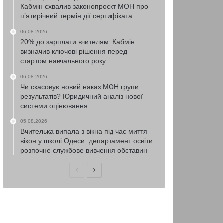
Кабмін схвалив законопроєкт МОН про
п’ятирічний термін дії сертифіката
06.08.2026
20% до зарплати вчителям: Кабмін
визначив ключові рішення перед
стартом навчального року
06.08.2026
Чи скасовує новий наказ МОН групи
результатів? Юридичний аналіз нової
системи оцінювання
05.08.2026
Вчителька випала з вікна під час миття
вікон у школі Одеси: департамент освіти
розпочне службове вивчення обставин
Попередня
Наступна
сторінка
сторінка