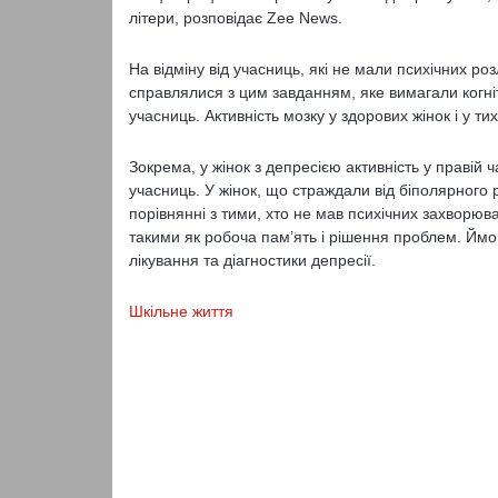
літери, розповідає Zee News.
На відміну від учасниць, які не мали психічних ро
справлялися з цим завданням, яке вимагали когні
учасниць. Активність мозку у здорових жінок і у тих
Зокрема, у жінок з депресією активність у правій 
учасниць. У жінок, що страждали від біполярного р
порівнянні з тими, хто не мав психічних захворюв
такими як робоча пам’ять і рішення проблем. Ймо
лікування та діагностики депресії.
Шкільне життя