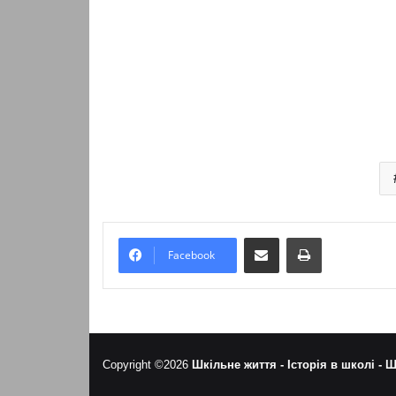
Надіслати електронною поштою
Надрукувати
Facebook
Copyright ©2026
Шкільне життя -
Історія в школі -
Ш