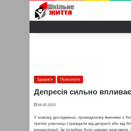
Здоров'я
Психологія
Депресія сильно впливає 
06.05.2015
У новому дослідженні, проведеному вченими з Унів
третин учасниць страждали від депресії або від б
концентрації. Їм потрібно було швидко реагувати, к