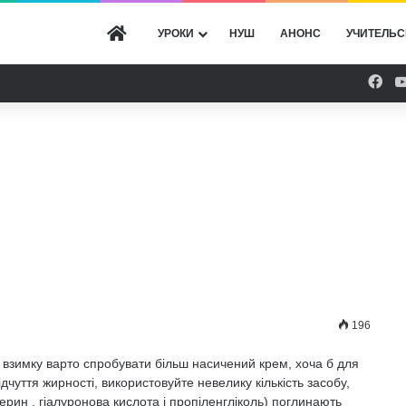
ГОЛОВНА
УРОКИ
НУШ
АНОНС
УЧИТЕЛЬС
Fac
196
 взимку варто спробувати більш насичений крем, хоча б для
дчуття жирності, використовуйте невелику кількість засобу,
ерин , гіалуронова кислота і пропіленгліколь) поглинають