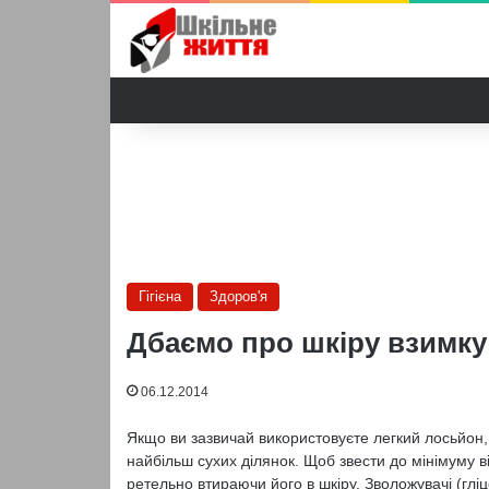
Гігієна
Здоров'я
Дбаємо про шкіру взимку
06.12.2014
Якщо ви зазвичай використовуєте легкий лосьйон,
найбільш сухих ділянок. Щоб звести до мінімуму ві
ретельно втираючи його в шкіру. Зволожувачі (гліц