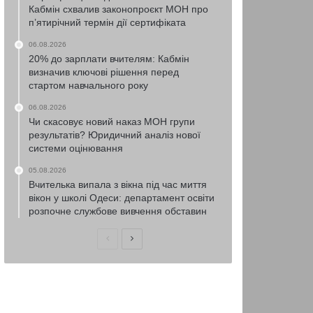
Кабмін схвалив законопроєкт МОН про
п’ятирічний термін дії сертифіката
06.08.2026
20% до зарплати вчителям: Кабмін
визначив ключові рішення перед
стартом навчального року
06.08.2026
Чи скасовує новий наказ МОН групи
результатів? Юридичний аналіз нової
системи оцінювання
05.08.2026
Вчителька випала з вікна під час миття
вікон у школі Одеси: департамент освіти
розпочне службове вивчення обставин
Попередня
Наступна
сторінка
сторінка