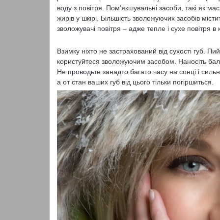
воду з повітря. Пом’якшувальні засоби, такі як ма
жирів у шкірі. Більшість зволожуючих засобів місти
зволожувачі повітря – адже тепле і сухе повітря в
Взимку ніхто не застрахований від сухості губ. П
користуйтеся зволожуючим засобом. Наносіть баль
Не проводьте занадто багато часу на сонці і сильн
а от стан ваших губ від цього тільки погіршиться.