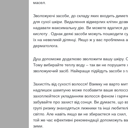
масел.
Зволожуючі засоби, до складу яких входить димети
для сухої шкіри. Видалення відмерлих клітин доз
надавати максимальну дію. Ви можете вдатися до 
кислоту . Однак деякі засоби можуть пошкодити с
їх на невеликій ділянці. Якщо ж у вас проблемна 
дерматолога.
Душ допоможе додатково зволожити вашу шкіру. Од
Тому вибирайте теплу воду – так ви не порушите ж
зволожуючий засіб. Найкраще підійдуть засоби з 
Захистіть від сухості волосся! Взимку не варто м
надлишок шампуню може позбавити ваше волосся в
захоплюйтеся укладанням волосся феном і гарячою
забувайте про захист від сонця. Ви думаєте, що 
групі ризику знаходяться лижники та інші любителі
світло. Але навіть якщо ви не збираєтеся на схил, 
той же час ефективні рекомендації допоможуть ва
зими.