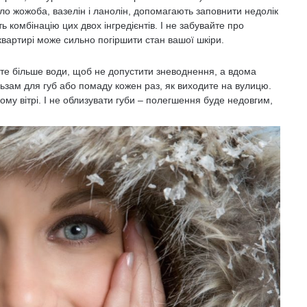
сло жожоба, вазелін і ланолін, допомагають заповнити недолік
ть комбінацію цих двох інгредієнтів. І не забувайте про
 квартирі може сильно погіршити стан вашої шкіри.
ийте більше води, щоб не допустити зневоднення, а вдома
зам для губ або помаду кожен раз, як виходите на вулицю.
ому вітрі. І не облизувати губи – полегшення буде недовгим,