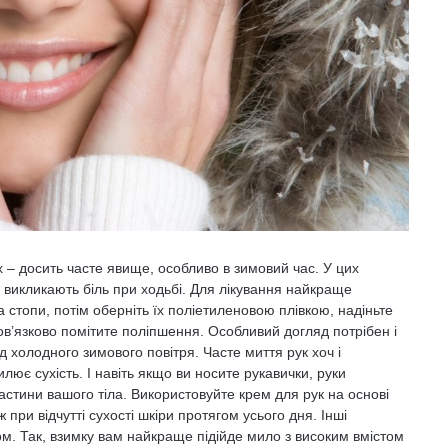
 – досить часте явище, особливо в зимовий час. У цих
 викликають біль при ходьбі. Для лікування найкраще
на стопи, потім оберніть їх поліетиленовою плівкою, надіньте
бов’язково помітите поліпшення. Особливий догляд потрібен і
д холодного зимового повітря. Часте миття рук хоч і
лює сухість. І навіть якщо ви носите рукавички, руки
частини вашого тіла. Використовуйте крем для рук на основі
ж при відчутті сухості шкіри протягом усього дня. Інші
ом. Так, взимку вам найкраще підійде мило з високим вмістом