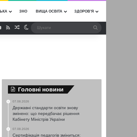
ЬКА
ЗНО
ВИЩА ОСВІТА
ЗДОРОВ’Я
ebook
YouTube
RSS
Випадкова стаття
Switch skin
Шукати
Головні новини
07.08.2026
Державні стандарти освіти знову
змінено: що передбачає рішення
Кабінету Міністрів України
07.08.2026
Сертифікація педагогів зміниться: