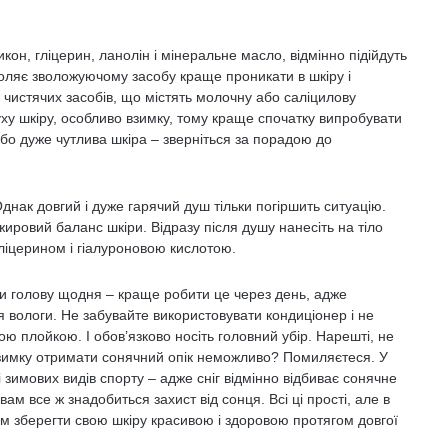
кон, гліцерин, ланолін і мінеральне масло, відмінно підійдуть
воляє зволожуючому засобу краще проникати в шкіру і
чистячих засобів, що містять молочну або саліцилову
уху шкіру, особливо взимку, тому краще спочатку випробувати
або дуже чутлива шкіра – зверніться за порадою до
нак довгий і дуже гарячий душ тільки погіршить ситуацію.
ировий баланс шкіри. Відразу після душу нанесіть на тіло
гліцерином і гіалуроновою кислотою.
ити голову щодня – краще робити це через день, адже
ологи. Не забувайте використовувати кондиціонер і не
 плойкою. І обов’язково носіть головний убір. Нарешті, не
взимку отримати сонячний опік неможливо? Помиляєтеся. У
 зимових видів спорту – адже сніг відмінно відбиває сонячне
вам все ж знадобиться захист від сонця. Всі ці прості, але в
м зберегти свою шкіру красивою і здоровою протягом довгої