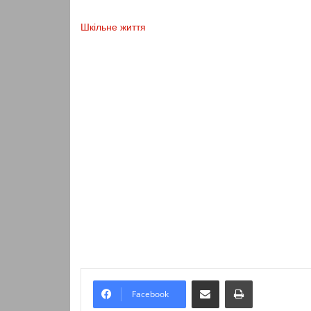
Шкільне життя
Надіслати електронною поштою
Надрукувати
Facebook