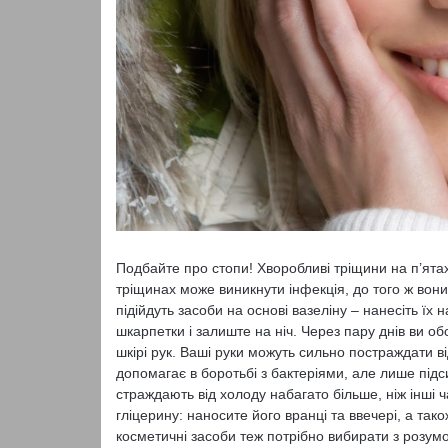
Подбайте про стопи! Хворобливі тріщини на п’ятах
тріщинах може виникнути інфекція, до того ж вони
підійдуть засоби на основі вазеліну – нанесіть їх 
шкарпетки і залиште на ніч. Через пару днів ви о
шкірі рук. Ваші руки можуть сильно постраждати ві
допомагає в боротьбі з бактеріями, але лише підси
страждають від холоду набагато більше, ніж інші 
гліцерину: наносите його вранці та ввечері, а тако
косметичні засоби теж потрібно вибирати з розум