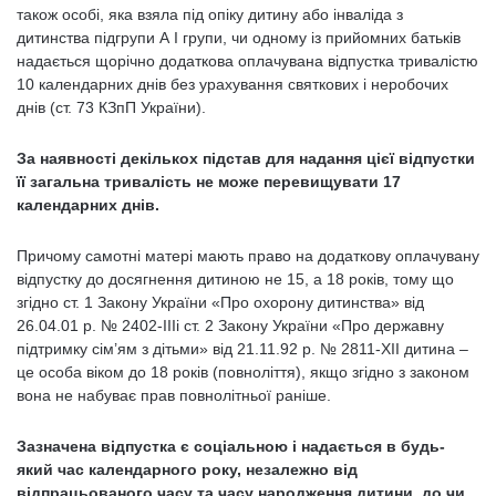
також особі, яка взяла під опіку дитину або інваліда з
дитинства підгрупи А I групи, чи одному із прийомних батьків
надається щорічно додаткова оплачувана відпустка тривалістю
10 календарних днів без урахування святкових і неробочих
днів (ст. 73 КЗпП України).
За наявності декількох підстав для надання цієї відпустки
її загальна тривалість не може перевищувати 17
календарних днів.
Причому самотні матері мають право на додаткову оплачувану
відпустку до досягнення дитиною не 15, а 18 років, тому що
згідно ст. 1 Закону України «Про охорону дитинства» від
26.04.01 р. № 2402-IIIі ст. 2 Закону України «Про державну
підтримку сім’ям з дітьми» від 21.11.92 р. № 2811-ХІІ дитина –
це особа віком до 18 років (повноліття), якщо згідно з законом
вона не набуває прав повнолітньої раніше.
Зазначена відпустка є соціальною і надається в будь-
який час календарного року, незалежно від
відпрацьованого часу та часу народження дитини, до чи