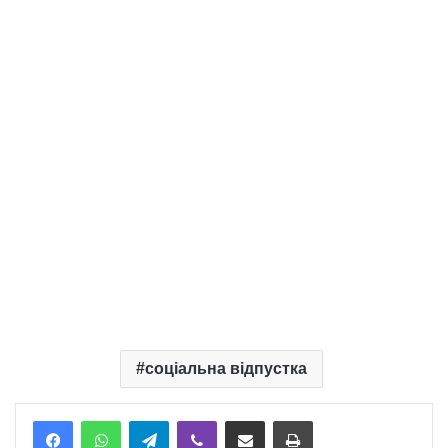
соціальна відпустка
Telegram
Viber
Надіслати електронною поштою
Надрукувати