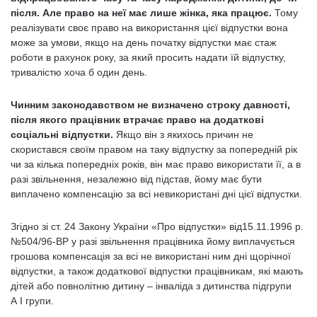
після. Але право на неї має лише жінка, яка працює.
Тому
реалізувати своє право на використання цієї відпустки вона
може за умови, якщо на день початку відпустки має стаж
роботи в рахунок року, за який просить надати їй відпустку,
тривалістю хоча б один день.
Чинним законодавством не визначено строку давності,
після якого працівник втрачає право на додаткові
соціальні відпустки.
Якщо він з якихось причин не
скористався своїм правом на таку відпустку за попередній рік
чи за кілька попередніх років, він має право використати її, а в
разі звільнення, незалежно від підстав, йому має бути
виплачено компенсацію за всі невикористані дні цієї відпустки.
Згідно зі ст. 24 Закону України «Про відпустки» від15.11.1996 р.
№504/96-ВР у разі звільнення працівника йому виплачується
грошова компенсація за всі не використані ним дні щорічної
відпустки, а також додаткової відпустки працівникам, які мають
дітей або повнолітню дитину – інваліда з дитинства підгрупи
А I групи.