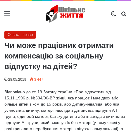
Меню
Switch
Ш
Освіта і право
Чи може працівник отримати
компенсацію за соціальну
відпустку на дітей?
28.05.2019
3 447
Відповідно до ст. 19 Закону України «Про відпустки» від
15.11.1996 р. №504/96-ВР жінці, яка працює і має двох або
більше дітей віком до 15 років, або дитину-інваліда, або яка
усиновила дитину, матері інваліда з дитинства підгрупи А I
групи, одинокій матері, батьку дитини або інваліда з дитинства
підгрупи А I групи, який виховує їх без матері (у тому числі у
разі тривалого перебування матері в лікувальному закладі), а