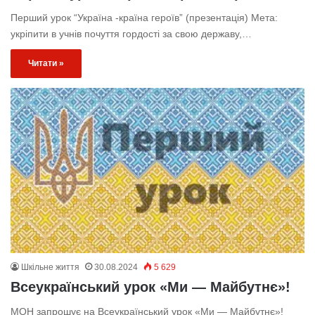
Перший урок “Україна -країна героїв” (презентація) Мета:
укріпити в учнів почуття гордості за свою державу,…
Читати »
Шкільне життя
30.08.2024
5 629
Всеукраїнський урок «Ми — Майбутнє»!
МОН запрошує на Всеукраїнський урок «Ми — Майбутнє»!