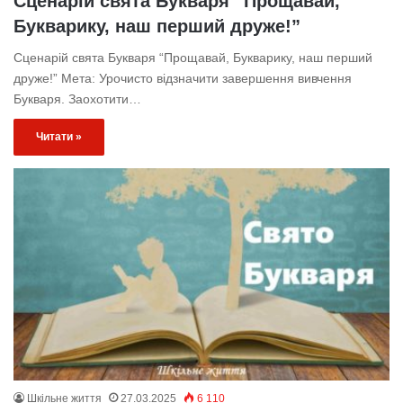
Сценарій свята Букваря “Прощавай,
Букварику, наш перший друже!”
Сценарій свята Букваря “Прощавай, Букварику, наш перший
друже!” Мета: Урочисто відзначити завершення вивчення
Букваря. Заохотити…
Читати »
Шкільне життя
27.03.2025
6 110