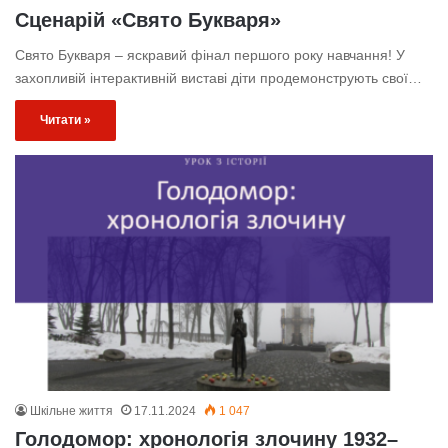
Сценарій «Свято Букваря»
Свято Букваря – яскравий фінал першого року навчання! У
захопливій інтерактивній виставі діти продемонструють свої…
Читати »
Шкільне життя
17.11.2024
1 047
Голодомор: хронологія злочину 1932–