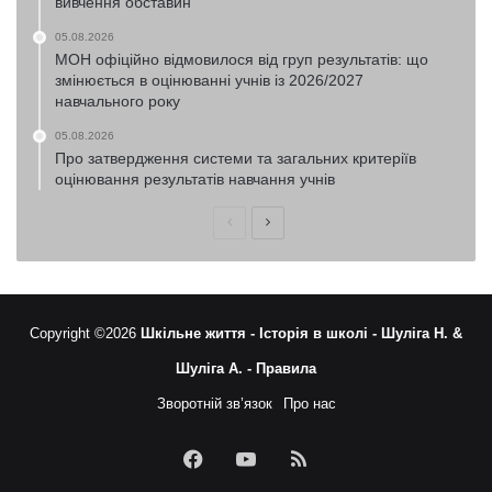
вивчення обставин
05.08.2026
МОН офіційно відмовилося від груп результатів: що
змінюється в оцінюванні учнів із 2026/2027
навчального року
05.08.2026
Про затвердження системи та загальних критеріїв
оцінювання результатів навчання учнів
Попередня
Наступна
сторінка
сторінка
Copyright ©2026
Шкільне життя -
Історія в школі -
Шуліга Н. &
Шуліга А. -
Правила
Зворотній зв’язок
Про нас
Facebook
YouTube
RSS