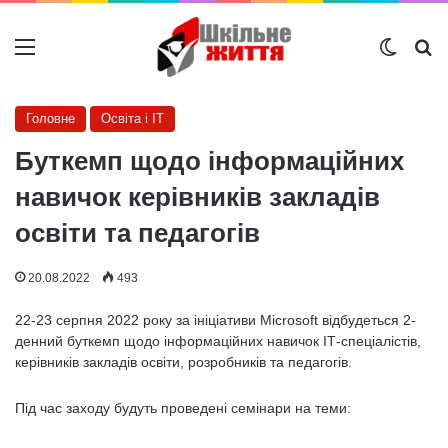
Меню
Switch
Ш
Головне
Освіта і IT
Буткемп щодо інформаційних
навичок керівників закладів
освіти та педагогів
20.08.2022
493
22-23 серпня 2022 року за ініціативи Microsoft відбудеться 2-
денний буткемп щодо інформаційних навичок ІТ-спеціалістів,
керівників закладів освіти, розробників та педагогів.
Під час заходу будуть проведені семінари на теми: