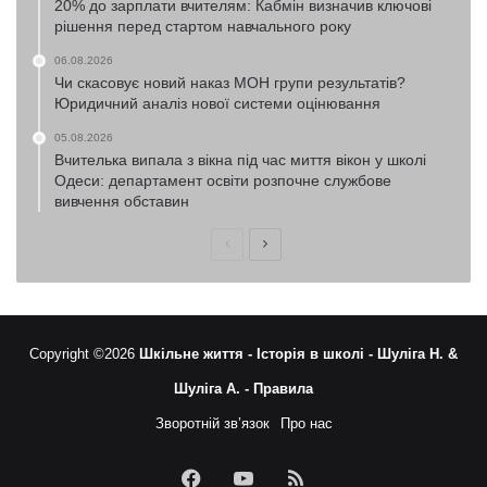
20% до зарплати вчителям: Кабмін визначив ключові
рішення перед стартом навчального року
06.08.2026
Чи скасовує новий наказ МОН групи результатів?
Юридичний аналіз нової системи оцінювання
05.08.2026
Вчителька випала з вікна під час миття вікон у школі
Одеси: департамент освіти розпочне службове
вивчення обставин
Попередня
Наступна
сторінка
сторінка
Copyright ©2026
Шкільне життя -
Історія в школі -
Шуліга Н. &
Шуліга А. -
Правила
Зворотній зв’язок
Про нас
Facebook
YouTube
RSS