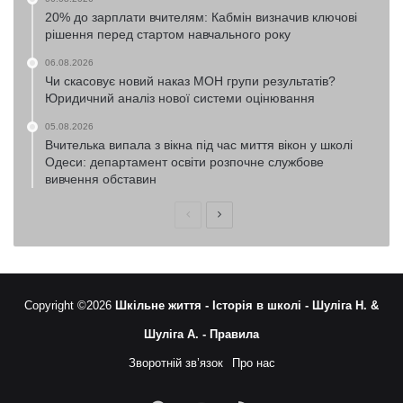
20% до зарплати вчителям: Кабмін визначив ключові
рішення перед стартом навчального року
06.08.2026
Чи скасовує новий наказ МОН групи результатів?
Юридичний аналіз нової системи оцінювання
05.08.2026
Вчителька випала з вікна під час миття вікон у школі
Одеси: департамент освіти розпочне службове
вивчення обставин
Попередня
Наступна
сторінка
сторінка
Copyright ©2026
Шкільне життя -
Історія в школі -
Шуліга Н. &
Шуліга А. -
Правила
Зворотній зв’язок
Про нас