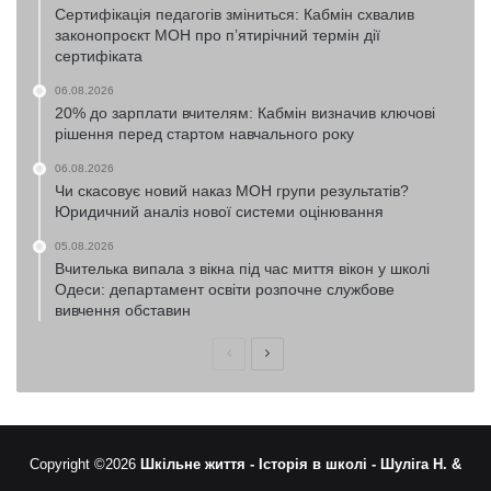
Сертифікація педагогів зміниться: Кабмін схвалив
законопроєкт МОН про п’ятирічний термін дії
сертифіката
06.08.2026
20% до зарплати вчителям: Кабмін визначив ключові
рішення перед стартом навчального року
06.08.2026
Чи скасовує новий наказ МОН групи результатів?
Юридичний аналіз нової системи оцінювання
05.08.2026
Вчителька випала з вікна під час миття вікон у школі
Одеси: департамент освіти розпочне службове
вивчення обставин
Попередня
Наступна
сторінка
сторінка
Copyright ©2026
Шкільне життя -
Історія в школі -
Шуліга Н. &