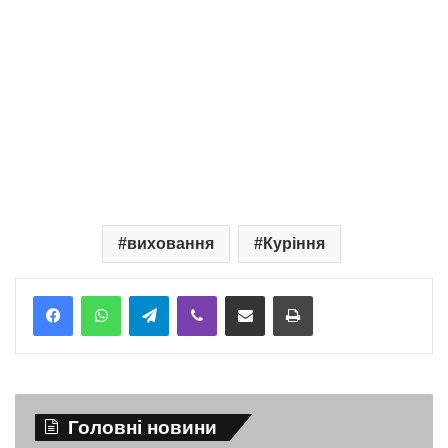
виховання
Куріння
Telegram
Viber
Надіслати електронною поштою
Надрукувати
Головні новини