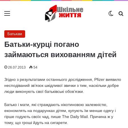
Меню
Switch
Ш
Батькам
Батьки-курці погано
займаються вихованням дітей
26.07.2013
54
Згідно з результатами останнього дослідження, Pfizer виявило
несподіваний зв’язок шкідливої ​​звички з тим, наскільки добре
люди виконують свої батьківські обов’язки.
Батько і мати, які страждають нікотиновою залежністю,
економлять на подарунках дітям, купують їм менше одягу і
гірше годують своїх чад, пише The Daily Mail. Причина ж у
тому, що гроші йдуть на сигарети.