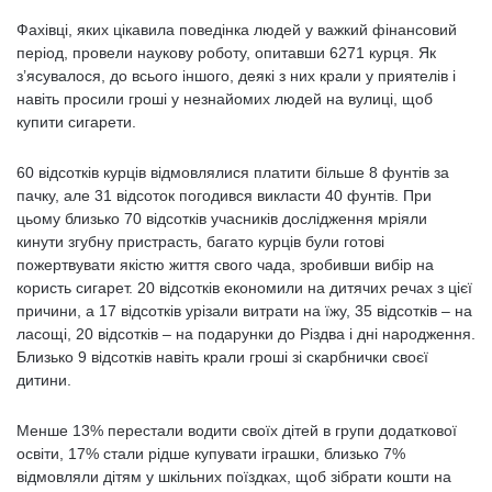
Фахівці, яких цікавила поведінка людей у ​​важкий фінансовий
період, провели наукову роботу, опитавши 6271 курця. Як
з’ясувалося, до всього іншого, деякі з них крали у приятелів і
навіть просили гроші у незнайомих людей на вулиці, щоб
купити сигарети.
60 відсотків курців відмовлялися платити більше 8 фунтів за
пачку, але 31 відсоток погодився викласти 40 фунтів. При
цьому близько 70 відсотків учасників дослідження мріяли
кинути згубну пристрасть, багато курців були готові
пожертвувати якістю життя свого чада, зробивши вибір на
користь сигарет. 20 відсотків економили на дитячих речах з цієї
причини, а 17 відсотків урізали витрати на їжу, 35 відсотків – на
ласощі, 20 відсотків – на подарунки до Різдва і дні народження.
Близько 9 відсотків навіть крали гроші зі скарбнички своєї
дитини.
Менше 13% перестали водити своїх дітей в групи додаткової
освіти, 17% стали рідше купувати іграшки, близько 7%
відмовляли дітям у шкільних поїздках, щоб зібрати кошти на