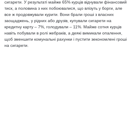
сигарети. У результаті майже 65% курців відчували фінансовий
тиск, а половина з них побоювалися, що влізуть у борги, але
все ж продовжували курити. Вони брали гроші з власних
заощаджень, у рідних або друзів, купували сигарети на
кредитну карту – 7%, голодували – 11%. Майже сотня курців
навіть побували в ролі жебраків, а деякі вимикали опалення,
щоб зменшити комунальні рахунки і пустити зекономлені гроші
на сигарети.