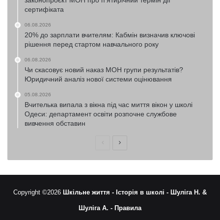
законопроєкт МОН про п’ятирічний термін дії
сертифіката
06.08.2026
20% до зарплати вчителям: Кабмін визначив ключові
рішення перед стартом навчального року
06.08.2026
Чи скасовує новий наказ МОН групи результатів?
Юридичний аналіз нової системи оцінювання
05.08.2026
Вчителька випала з вікна під час миття вікон у школі
Одеси: департамент освіти розпочне службове
вивчення обставин
Попередня
Наступна
сторінка
сторінка
Copyright ©2026
Шкільне життя -
Історія в школі -
Шуліга Н. &
Шуліга А. -
Правила