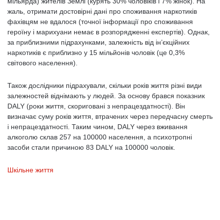
мільярда) жителів Землі (курять 30% чоловіків і 7% жінок). На
жаль, отримати достовірні дані про споживання наркотиків
фахівцям не вдалося (точної інформації про споживання
героїну і марихуани немає в розпорядженні експертів). Однак,
за приблизними підрахунками, залежність від ін’єкційних
наркотиків є приблизно у 15 мільйонів чоловік (це 0,3%
світового населення).
Також дослідники підрахували, скільки років життя різні види
залежностей віднімають у людей. За основу брався показник
DALY (роки життя, скориговані з непрацездатності). Він
визначає суму років життя, втрачених через передчасну смерть
і непрацездатності. Таким чином, DALY через вживання
алкоголю склав 257 на 100000 населення, а психотропні
засоби стали причиною 83 DALY на 100000 чоловік.
Шкільне життя