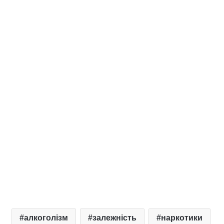
алкоголізм
залежність
наркотики