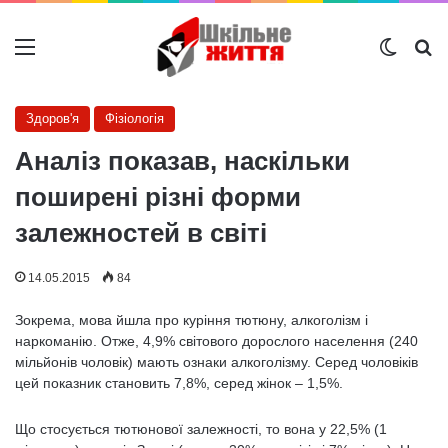
Меню
Switch
Ш
Здоров'я
Фізіологія
Аналіз показав, наскільки
поширені різні форми
залежностей в світі
14.05.2015
84
Зокрема, мова йшла про куріння тютюну, алкоголізм і
наркоманію. Отже, 4,9% світового дорослого населення (240
мільйонів чоловік) мають ознаки алкоголізму. Серед чоловіків
цей показник становить 7,8%, серед жінок – 1,5%.
Що стосується тютюнової залежності, то вона у 22,5% (1