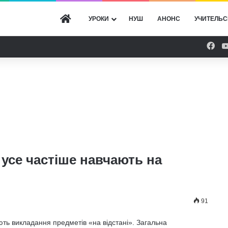
ГОЛОВНА
УРОКИ
НУШ
АНОНС
УЧИТЕЛЬС
Fac
усе частіше навчають на
91
ть викладання предметів «на відстані». Загальна