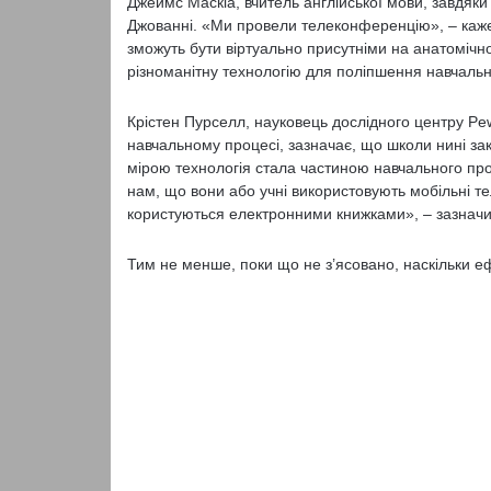
Джеймс Маскіа, вчитель англійської мови, завдяки
Джованні. «Ми провели телеконференцію», – каже
зможуть бути віртуально присутніми на анатомічн
різноманітну технологію для поліпшення навчальн
Крістен Пурселл, науковець дослідного центру Pew
навчальному процесі, зазначає, що школи нині за
мірою технологія стала частиною навчального про
нам, що вони або учні використовують мобільні те
користуються електронними книжками», – зазначи
Тим не менше, поки що не з’ясовано, наскільки еф