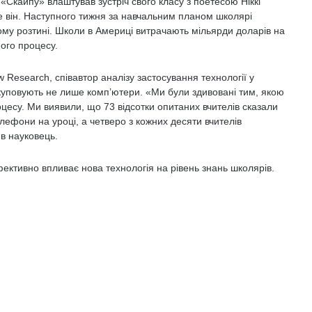
 «Скайпу» влаштував зустріч свого класу з поетесою Ніккі
 він. Наступного тижня за навчальним планом школярі
ому розтині. Школи в Америці витрачають мільярди доларів на
ого процесу.
 Research, співавтор аналізу застосування технології у
куповують не лише комп’ютери. «Ми були здивовані тим, якою
цесу. Ми виявили, що 73 відсотки опитаних вчителів сказали
лефони на уроці, а четверо з кожних десяти вчителів
в науковець.
ективно впливає нова технологія на рівень знань школярів.