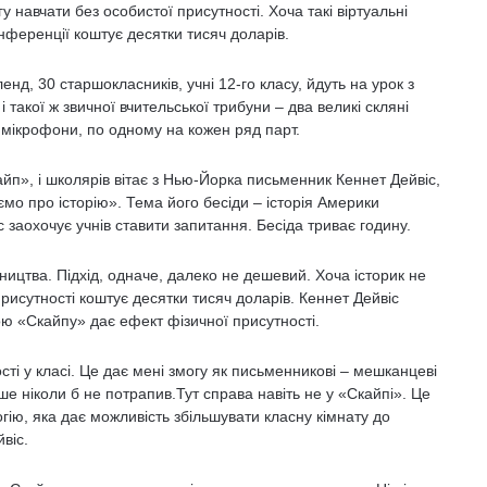
у навчати без особистої присутності. Хоча такі віртуальні
ференції коштує десятки тисяч доларів.
енд, 30 старшокласників, учні 12-го класу, йдуть на урок з
 і такої ж звичної вчительської трибуни – два великі скляні
4 мікрофони, по одному на кожен ряд парт.
айп», і школярів вітає з Нью-Йорка письменник Кеннет Дейвіс,
мо про історію». Тема його бесіди – історія Америки
іс заохочує учнів ставити запитання. Бесіда триває годину.
ьництва. Підхід, одначе, далеко не дешевий. Хоча історик не
рисутності коштує десятки тисяч доларів. Кеннет Дейвіс
ю «Скайпу» дає ефект фізичної присутності.
сті у класі. Це дає мені змогу як письменникові – мешканцеві
ше ніколи б не потрапив.Тут справа навіть не у «Скайпі». Це
огію, яка дає можливість збільшувати класну кімнату до
віс.