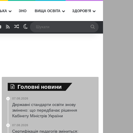
ЬКА
ЗНО
ВИЩА ОСВІТА
ЗДОРОВ’Я
ebook
YouTube
RSS
Випадкова стаття
Switch skin
Шукати
Головні новини
07.08.2026
Державні стандарти освіти знову
змінено: що передбачає рішення
Кабінету Міністрів України
07.08.2026
Сертифікація педагогів зміниться: