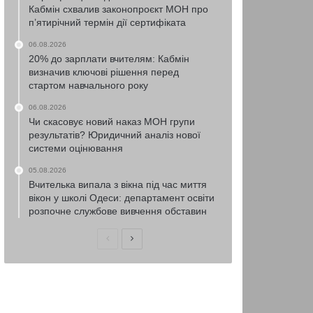
Кабмін схвалив законопроєкт МОН про
п’ятирічний термін дії сертифіката
06.08.2026
20% до зарплати вчителям: Кабмін
визначив ключові рішення перед
стартом навчального року
06.08.2026
Чи скасовує новий наказ МОН групи
результатів? Юридичний аналіз нової
системи оцінювання
05.08.2026
Вчителька випала з вікна під час миття
вікон у школі Одеси: департамент освіти
розпочне службове вивчення обставин
Попередня
Наступна
сторінка
сторінка