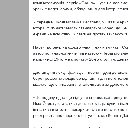
комп’ютеризація, сервіс «Скайп» – усе це дає змог
уроки є недешевими, обладнання для інтернет-кон
У середній школі містечка Вестлейк, у штаті Мерил
історії. У кімнаті замість стандартної чорної дошки
екрани на всю стіну. Зі стелі на дротах звисають 
Парти, до речі, на одного учня. Технік вмикає «Ск
автор популярної книги під назвою «Небагато знає
наприкінці 19-го – на початку 20-го століття. Дейв
Дистанційні лекції фахівців – новий підхід до шкіл
бере грошей за лекції, обладнання для його телеп
вважає, що спілкування зі школярами за допомого
«Це подиву гідно, це відчуття справжньої присутно
Нью-Йорка діставатися до таких місць, куди я інак
ініціатива вчителів – використовувати нову технол
розмірів значно ширшого світу», – каже Кеннет Дей