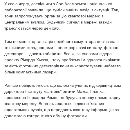
У свою чергу, дослідники з Лос-Аламоської національної
лабораторії заявили, що зуміли знайти вихід із ситуації. Так,
вони запропонували організацію квантової мережі з
центральним вузлом. Будь-який сигнал в мережі завжди
транслюється через цей хаб.
Тим не менш, організація подібного комутатора пов’язана з
технічними складнощами – перетворювачі сигналу, фотонні
детектори, – досить габаритні. Все ж, за словами лідера
проекту Річарда Хьюза, і таку проблему їм вдалося вирішити –
замість фотонних детекторів вони використовували набагато
більш компактними лазери.
Раніше повідомлялося, що колектив учених під керівництвом
директора Інституту квантової оптики Макса Планка,
професора Герхарда Ремпе, побудував першу елементарну
квантову мережу. Вона складається з двох зв’язаних
одноатомних вузлів, що передають квантову інформацію за
допомогою когерентного обміну фотонами.