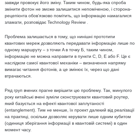
завжди провокує його зміну. Таким чином, будь-яка спроба
змінити фотон не зможе залишитися непоміченою, і сторона-
рецепієнта обов’язково помітить, що інформацію намагалися
зламати, розповідає Technology Review .
Проблема залишається в тому, що нинішні прототипи
квантових мереж дозволяють передавати інформацію лише по
одному маршруту – з точки A в точку Б, таким чином,
інформацію не можна направити в пункти C, D, E або F. Це є
наслідком самої квантової механіки – визначення напряму
вимагає читання фотонів, а це змінює їх, через що дані
втрачаються.
Ряд груп вчених прагне вирішити цю проблему. Так, минулого
року китайські вчені зуміли сконструювати квантовий роутер,
який базується на ефекті квантової заплутаності
(entanglement). Тим не менше, їх проект далекий від реалізації
на практиці, оскільки дозволяє керувати лише одним кубитом
(одиниця зберігання інформації в квантовій системі) в один
момент часу.