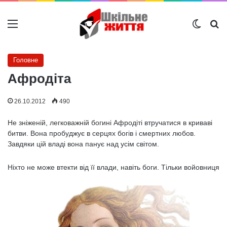
Меню
Switch
Ш
Головне
Афродіта
26.10.2012
490
He зніженій, легковажній богині Афродіті втручатися в криваві
битви. Вона пробуджує в серцях богів і смертних любов.
Завдяки цій владі вона панує над усім світом.
Ніхто не може втекти від її влади, навіть боги. Тільки войовниця