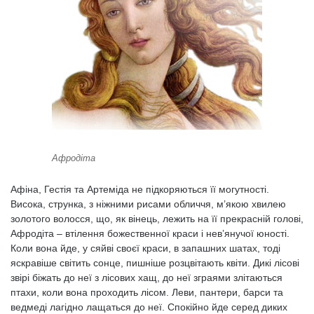
Афродіта
Афіна, Гестія та Артеміда не підкоряються її могутності.
Висока, струнка, з ніжними рисами обличчя, м’якою хвилею
золотого волосся, що, як вінець, лежить на її прекрасній голові,
Афродіта – втілення божественної краси і нев’янучої юності.
Коли вона йде, у сяйві своєї краси, в запашних шатах, тоді
яскравіше світить сонце, пишніше розцвітають квіти. Дикі лісові
звірі біжать до неї з лісових хащ, до неї зграями злітаються
птахи, коли вона проходить лісом. Леви, пантери, барси та
ведмеді лагідно лащаться до неї. Спокійно йде серед диких