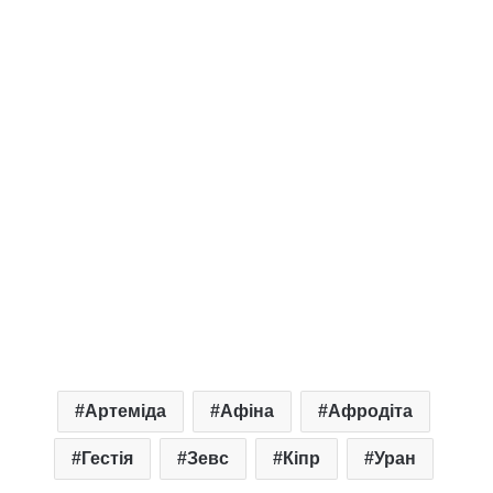
Артеміда
Афіна
Афродіта
Гестія
Зевс
Кіпр
Уран