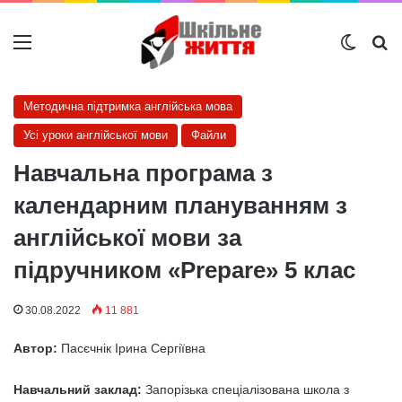
Меню
Switch
Ш
Методична підтримка англійська мова
Усі уроки англійської мови
Файли
Навчальна програма з
календарним плануванням з
англійської мови за
підручником «Prepare» 5 клас
30.08.2022
11 881
Автор:
Пасєчнік Ірина Сергіївна
Навчальний заклад:
Запорізька спеціалізована школа з