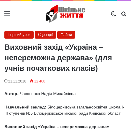
Меню
Switch
Ш
Перший урок
Сценарії
Файли
Виховний захід «Україна –
непереможна держава» (для
учнів початкових класів)
21.11.2018
12 468
Автор:
Часовенко Надія Михайлівна
Навчальний заклад:
Білоцерківська загальноосвітня школа І-
ІІІ ступенів №5 Білоцерківської міської ради Київської області
Виховний захід «Україна – непереможна держава»