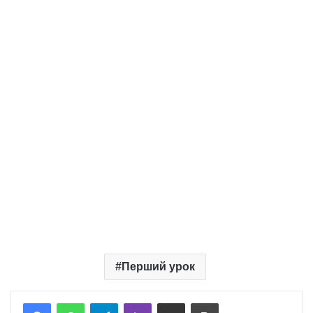
Перший урок
Telegram
Viber
Надіслати електронною поштою
Надрукувати