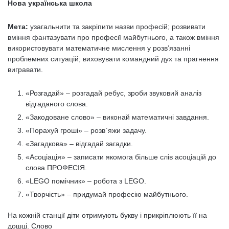
Нова українська школа
Мета:
узагальнити та закріпити назви професій; розвивати
вміння фантазувати про професії майбутнього, а також вміння
використовувати математичне мислення у розв’язанні
проблемних ситуацій; виховувати командний дух та прагнення
вигравати.
«Розгадай» – розгадай ребус, зроби звуковий аналіз
відгаданого слова.
«Закодоване слово» – виконай математичні завдання.
«Порахуй гроші» – розв`яжи задачу.
«Загадкова» – відгадай загадки.
«Асоціація» – записати якомога більше слів асоціацій до
слова ПРОФЕСІЯ.
«LEGO помічник» – робота з LEGO.
«Творчість» – придумай професію майбутнього.
На кожній станції діти отримують букву і прикріплюють її на
дошці. Слово