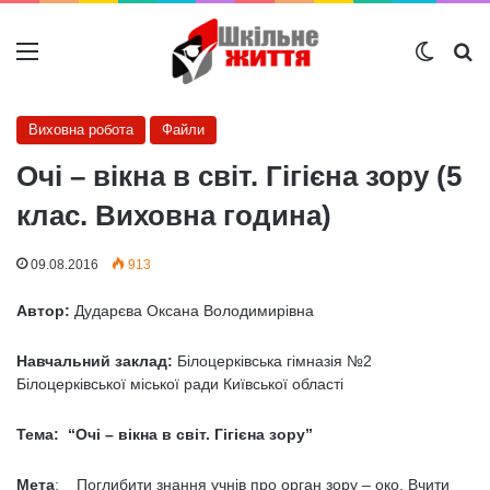
Меню
Switch
Ш
Виховна робота
Файли
Очі – вікна в світ. Гігієна зору (5
клас. Виховна година)
09.08.2016
913
Автор:
Дударєва Оксана Володимирівна
Навчальний заклад:
Білоцерківська гімназія №2
Білоцерківської міської ради Київської області
Тема
: “Очі – вікна в світ. Гігієна зору”
Мета
: Поглибити знання учнів про орган зору – око. Вчити