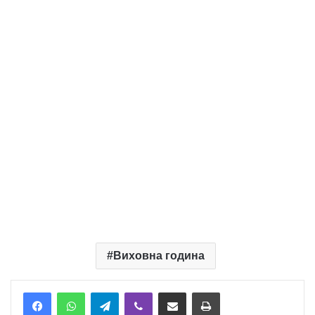
Виховна година
Telegram
Viber
Надіслати електронною поштою
Надрукувати