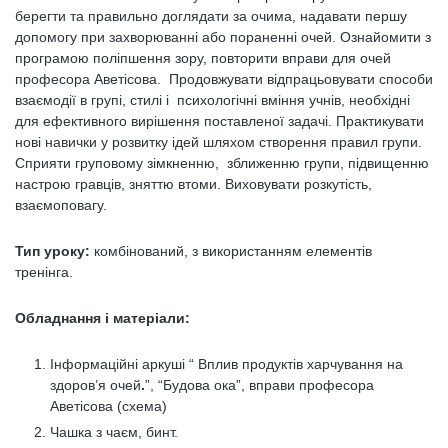
берегти та правильно доглядати за очима, надавати першу
допомогу при захворюванні або пораненні очей. Ознайомити з
програмою поліпшення зору, повторити вправи для очей
професора Аветісова. Продовжувати відпрацьовувати способи
взаємодії в групі, стилі і психологічні вміння учнів, необхідні
для ефективного вирішення поставленої задачі. Практикувати
нові навички у розвитку ідей шляхом створення правил групи.
Сприяти груповому зімкненню, зближенню групи, підвищенню
настрою гравців, зняттю втоми. Виховувати розкутість,
взаємоповагу.
Тип уроку:
комбінований, з використанням елементів
тренінга.
Обладнання і матеріали:
Інформаційні аркуші “ Вплив продуктів харчування на
здоров’я очей
.
”, “Будова ока”, вправи професора
Аветісова (схема)
Чашка з чаєм, бинт.