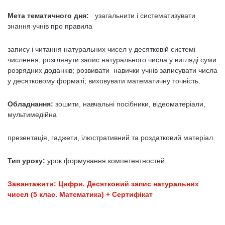
Мета тематичного дня:
узагальнити і систематизувати
знання учнів про правила
запису і читання натураль­них чисел у десятковій системі
числення; розглянути запис натурального числа у вигляді суми
розрядних доданків; розвивати навички учнів за­писувати числа
у десятковому форматі; виховувати математичну точність.
Обладнання:
зошити, навчальні посібники, відеоматеріали,
мультимедійна
презентація, гаджети, ілюстративний та роздатковий матеріал.
Тип уроку:
урок формування компетентностей.
Завантажити: Цифри. Десятковий запис натуральних
чисел (5 клас. Математика) + Сертифікат