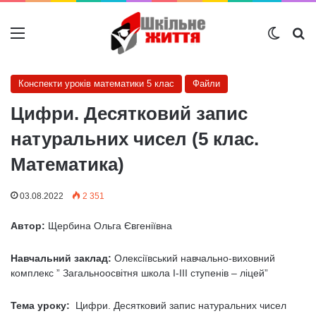
Меню
Switch
Ш
Конспекти уроків математики 5 клас
Файли
Цифри. Десятковий запис
натуральних чисел (5 клас.
Математика)
03.08.2022
2 351
Автор:
Щербина Ольга Євгеніївна
Навчальний заклад:
Олексіївський навчально-виховний
комплекс ” Загальноосвітня школа І-ІІІ ступенів – ліцей”
Тема уроку:
Цифри. Десятковий запис натуральних чисел