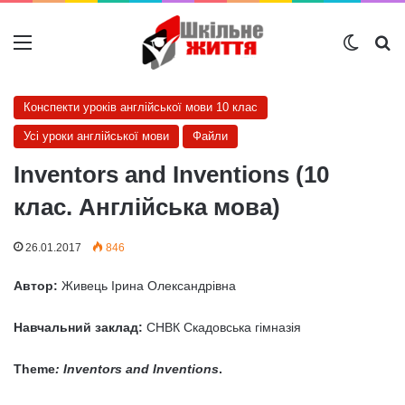
Меню
Switch
Ш
Конспекти уроків англійської мови 10 клас
Усі уроки англійської мови
Файли
Inventors and Inventions (10
клас. Англійська мова)
26.01.2017
846
Автор:
Живець Ірина Олександрівна
Навчальний заклад:
СНВК Скадовська гімназія
Theme
:
Inventors and Inventions
.