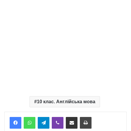
10 клас. Англійська мова
Telegram
Viber
Надіслати електронною поштою
Надрукувати