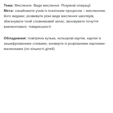
Тема:
Мислення. Види мислення. Розумові операції
Мета:
ознайомити учнів із психічним процесом – мисленням,
його видами; розвивати різні види мислення школярів,
збагачувати їхній словниковий запас; виховувати почуття
взаємоповаги, товариськості
Обладнання:
повітряна кулька, кольорові картки, картки із
зашифрованими словами, конверти із розрізаними картками-
малюнками (по кількості дітей)