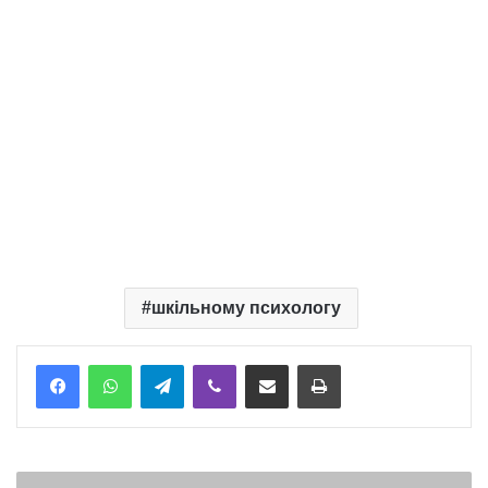
шкільному психологу
Telegram
Viber
Надіслати електронною поштою
Надрукувати