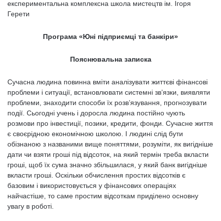
експериментальна комплексна школа мистецтв ім. Ігоря
Герети
П
рограма «
Юн
і підприємці та банкіри»
Пояснювальна записка
Сучасна людина повинна вміти аналізувати життєві фінансові
проблеми і ситуації, встановлювати системні зв’язки, виявляти
проблеми, знаходити способи їх розв’язування, прогнозувати
події. Сьогодні учень і доросла людина постійно чують
розмови про інвестиції, позики, кредити, фонди. Сучасне життя
є своєрідною економічною школою. І людині слід бути
обізнаною з названими вище поняттями, розуміти, як вигідніше
дати чи взяти гроші під відсоток, на який термін треба вкласти
гроші, щоб їх сума значно збільшилася, у який банк вигідніше
вкласти гроші. Оскільки обчислення простих відсотків є
базовим і використовується у фінансових операціях
найчастіше, то саме простим відсоткам приділено основну
увагу в роботі.