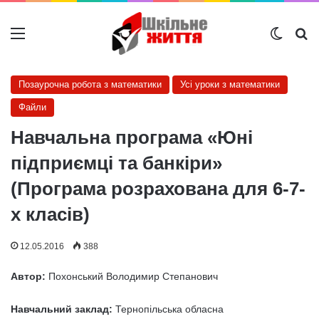
Меню
Switch
Ш
Позаурочна робота з математики
Усі уроки з математики
Файли
Навчальна програма «Юні
підприємці та банкіри»
(Програма розрахована для 6-7-
х класів)
12.05.2016
388
Автор:
Похонський Володимир Степанович
Навчальний заклад:
Тернопільська обласна