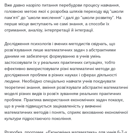
Вже давно назріло питання перебудови процесу навчання,
головною метою якої є розробка шляхів переходу від “школи
пам’яті” до “школи мислення” і далі до “школи розвитку”. На
перше місце виступають не самі знання, а способи їх
отримання, аналізу, інтерпретації й інтеграції.
Дослідження психологів і вчених-методистів свідчать, що
розв’язування лише математичних задач з абстрактними
даними не забезпечує формуванню в учнів умінь
застосовувати їх у реальних практичних ситуаціях, тобто
ефективно використовувати різні математичні методи до
дослідження проблем в різних науках і сферах діяльності
людини. Необхідно спеціально навчати учнів поєднувати
теоретичні знання, вміння розв’язувати абстрактні математичні
моделі різних видів із розв’я зуванням реальних практичних
проблем. Практика використання економічних задач показує,
що в учнів підвищується зацікавленість у вивченні
математичних методів і понять, сприяє вихованню економічної
культури підростаючого покоління.
Розробка програми «Економічна математика» для учнів 6-7-х