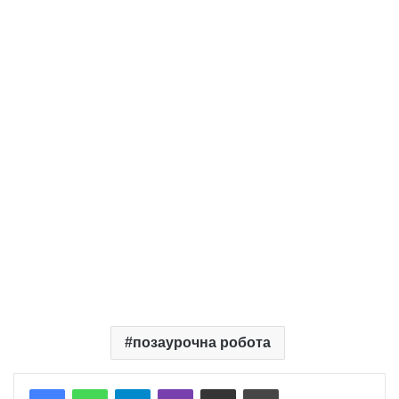
позаурочна робота
Telegram
Viber
Надіслати електронною поштою
Надрукувати