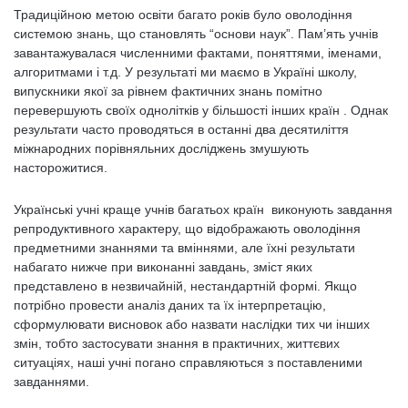
Традиційною метою освіти багато років було оволодіння
системою знань, що становлять “основи наук”. Пам’ять учнів
завантажувалася численними фактами, поняттями, іменами,
алгоритмами і т.д. У результаті ми маємо в Україні школу,
випускники якої за рівнем фактичних знань помітно
перевершують своїх однолітків у більшості інших країн . Однак
результати часто проводяться в останні два десятиліття
міжнародних порівняльних досліджень змушують
насторожитися.
Українські учні краще учнів багатьох країн виконують завдання
репродуктивного характеру, що відображають оволодіння
предметними знаннями та вміннями, але їхні результати
набагато нижче при виконанні завдань, зміст яких
представлено в незвичайній, нестандартній формі. Якщо
потрібно провести аналіз даних та їх інтерпретацію,
сформулювати висновок або назвати наслідки тих чи інших
змін, тобто застосувати знання в практичних, життєвих
ситуаціях, наші учні погано справляються з поставленими
завданнями.