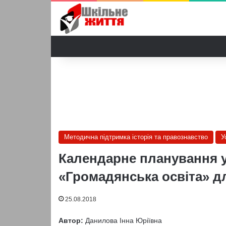
Методична підтримка історія та правознавство
У
Календарне планування у
«Громадянська освіта» для
25.08.2018
Автор:
Данилова Інна Юріївна