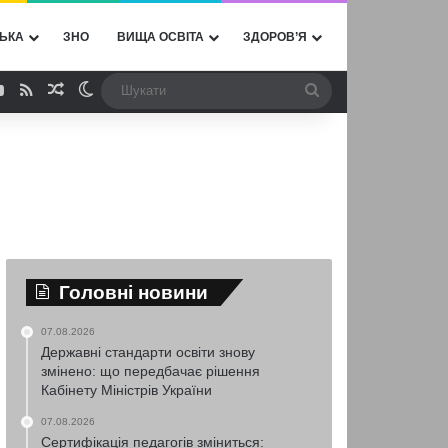
ЬКА
ЗНО
ВИЩА ОСВІТА
ЗДОРОВ’Я
ebook
YouTube
RSS
Випадкова стаття
Switch skin
Шукати
Головні новини
07.08.2026
Державні стандарти освіти знову
змінено: що передбачає рішення
Кабінету Міністрів України
07.08.2026
Сертифікація педагогів зміниться: