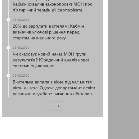
Кабмін схвалив законопроєкт МОН про
п’ятирічний термін дії сертифіката
06.08.2026
20% до зарплати вчителям: Кабмін
визначив ключові рішення перед
стартом навчального року
06.08.2026
Чи скасовує новий наказ МОН групи
результатів? Юридичний аналіз нової
системи оцінювання
05.08.2026
Вчителька випала з вікна під час миття
вікон у школі Одеси: департамент освіти
розпочне службове вивчення обставин
Попередня
Наступна
сторінка
сторінка