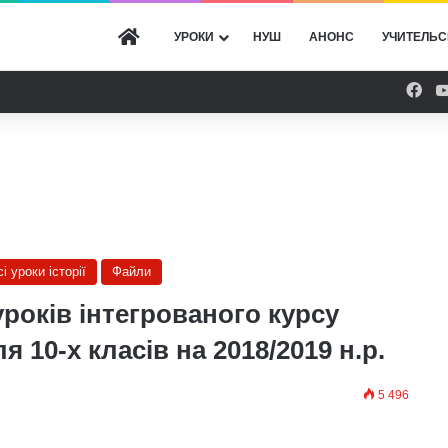
ГОЛОВНА
УРОКИ
НУШ
АНОНС
УЧИТЕЛЬС
Fac
сі уроки історії
Файли
років інтегрованого курсу
 10-х класів на 2018/2019 н.р.
5 496