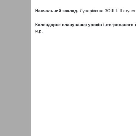
Навчальний заклад:
Лупарівська ЗОШ І-ІІІ ступе
Календарне планування уроків інтегрованого к
н.р.