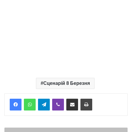
Сценарій 8 Березня
Telegram
Viber
Надіслати електронною поштою
Надрукувати