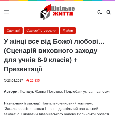
Меню
Switch
Ш
Сценарії
Сценарії 8 Березня
Файли
У жінці все від Божої любові…
(Сценарій виховного заходу
для учнів 8-9 класів) +
Презентації
23.04.2017
22 835
Автори:
Поліщук Жанна Петрівна, Подзюбанчук Іван Іванович
Навчальний заклад:
Навчально-виховний комплекс
“Загальноосвітня школа I-II ст. – дошкільний навчальний
заклад” с. Словатичі Ківерцівського району Волинської області