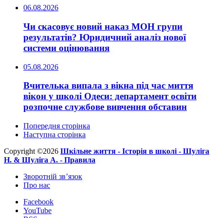
06.08.2026
Чи скасовує новий наказ МОН групи
результатів? Юридичний аналіз нової
системи оцінювання
05.08.2026
Вчителька випала з вікна під час миття
вікон у школі Одеси: департамент освіти
розпочне службове вивчення обставин
Попередня сторінка
Наступна сторінка
Copyright ©2026
Шкільне життя -
Історія в школі -
Шуліга
Н. & Шуліга А. -
Правила
Зворотній зв’язок
Про нас
Facebook
YouTube