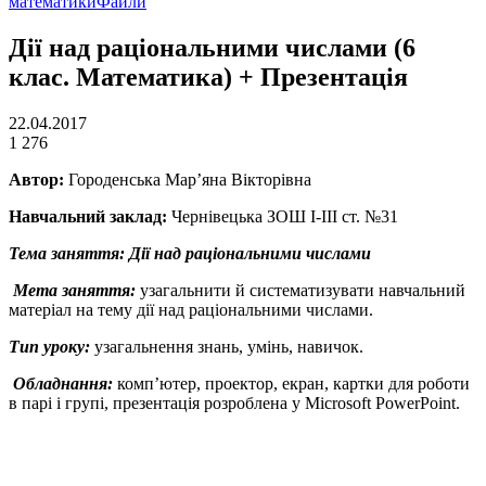
математики
Файли
Дії над раціональними числами (6
клас. Математика) + Презентація
22.04.2017
1 276
Автор:
Городенська Мар’яна Вікторівна
Навчальний заклад:
Чернівецька ЗОШ І-ІІІ ст. №31
Тема заняття:
Дії над раціональними числами
Мета заняття:
узагальнити й систематизувати навчальний
матеріал на тему дії над раціональними числами.
Тип уроку:
узагальнення знань, умінь, навичок.
Обладнання:
комп’ютер, проектор, екран, картки для роботи
в парі і групі, презентація розроблена у Microsoft PowerPoint.