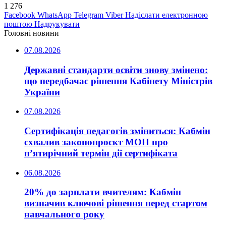
1 276
Facebook
WhatsApp
Telegram
Viber
Надіслати електронною
поштою
Надрукувати
Головні новини
07.08.2026
Державні стандарти освіти знову змінено:
що передбачає рішення Кабінету Міністрів
України
07.08.2026
Сертифікація педагогів зміниться: Кабмін
схвалив законопроєкт МОН про
п’ятирічний термін дії сертифіката
06.08.2026
20% до зарплати вчителям: Кабмін
визначив ключові рішення перед стартом
навчального року